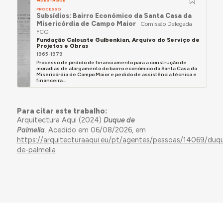
DESTAQUE
PROCESSO
Subsídios: Bairro Económico da Santa Casa da
Misericórdia de Campo Maior
Comissão Delegada
FCG
Fundação Calouste Gulbenkian, Arquivo do Serviço de
Projetos e Obras
1965-1979
Processo de pedido de financiamento para a construção de
moradias de alargamento do bairro económico da Santa Casa da
Misericórdia de Campo Maior e pedido de assistência técnica e
financeira...
Para citar este trabalho:
Arquitectura Aqui (2024)
Duque de
Palmella
. Acedido em 06/08/2026, em
https://arquitecturaaqui.eu/pt/agentes/pessoas/14069/duq
de-palmella