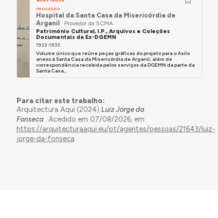
DESTAQUE
PROCESSO
Hospital da Santa Casa da Misericórdia de
Arganil
Provedor da SCMA
Património Cultural, I.P., Arquivos e Coleções
Documentais da Ex-DGEMN
1933-1935
Volume único que reúne peças gráficas do projeto para o Asilo
anexo à Santa Casa da Misericórdia de Arganil, além de
correspondência recebida pelos serviços da DGEMN da parte da
Santa Casa...
Para citar este trabalho:
Arquitectura Aqui (2024)
Luiz Jorge da
Fonseca
. Acedido em 07/08/2026, em
https://arquitecturaaqui.eu/pt/agentes/pessoas/21643/luiz-
jorge-da-fonseca