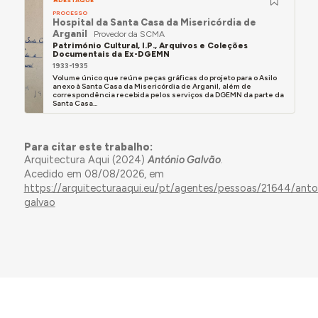
DESTAQUE
PROCESSO
Hospital da Santa Casa da Misericórdia de
Arganil
Provedor da SCMA
Património Cultural, I.P., Arquivos e Coleções
Documentais da Ex-DGEMN
1933-1935
Volume único que reúne peças gráficas do projeto para o Asilo
anexo à Santa Casa da Misericórdia de Arganil, além de
correspondência recebida pelos serviços da DGEMN da parte da
Santa Casa...
Para citar este trabalho:
Arquitectura Aqui (2024)
António Galvão
.
Acedido em 08/08/2026, em
https://arquitecturaaqui.eu/pt/agentes/pessoas/21644/anto
galvao