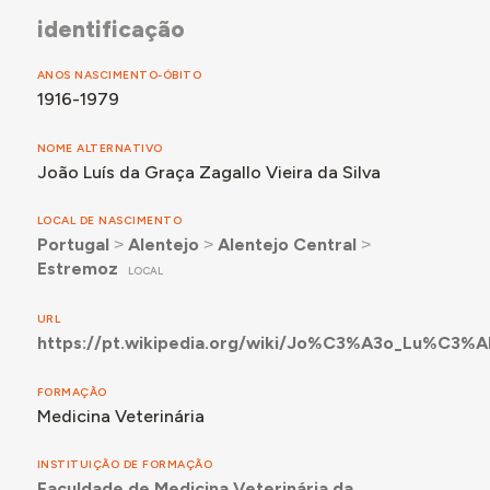
identificação
ANOS NASCIMENTO-ÓBITO
1916-1979
NOME ALTERNATIVO
João Luís da Graça Zagallo Vieira da Silva
LOCAL DE NASCIMENTO
Portugal
˃
Alentejo
˃
Alentejo Central
˃
Estremoz
LOCAL
URL
https://pt.wikipedia.org/wiki/Jo%C3%A3o_Lu%C3%A
FORMAÇÃO
Medicina Veterinária
INSTITUIÇÃO DE FORMAÇÃO
Faculdade de Medicina Veterinária da