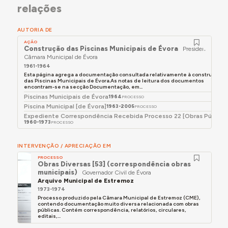
relações
AUTORIA DE
AÇÃO
Construção das Piscinas Municipais de Évora
Presidente da
Câmara Municipal de Évora
1961-1964
Esta página agrega a documentação consultada relativamente à construção
das Piscinas Municipais de Évora.As notas de leitura dos documentos
encontram-se na secção Documentação, em...
Piscinas Municipais de Évora
1964
PROCESSO
Piscina Municipal [de Évora]
1963-2005
PROCESSO
Expediente Correspondência Recebida Processo 22 [Obras Pública
1960-1973
PROCESSO
INTERVENÇÃO / APRECIAÇÃO EM
PROCESSO
Obras Diversas [53] (correspondência obras
municipais)
Governador Civil de Évora
Arquivo Municipal de Estremoz
1973-1974
Processo produzido pela Câmara Municipal de Estremoz (CME),
contendo documentação muito diversa relacionada com obras
públicas. Contém correspondência, relatórios, circulares,
editais,...