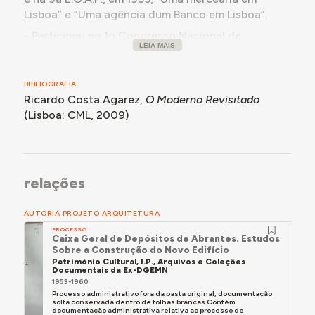
Lisboa” e “Uma agência dum Banco em Lisboa”.
- Participou no 1o Congresso Nacional de
LEIA MAIS
Arquitectura, 1948, onde apresentou, com
Cândido Palma de Melo, a tese “O ensino da
Arquitectura em Portugal”, inserida no “Tema I –
BIBLIOGRAFIA
Arquitectura no plano nacional”.
Ricardo Costa Agarez,
O Moderno Revisitado
(Lisboa: CML, 2009)
- Diplomado pela E.B.A.L. em 1950.
- Colaborou com José Bastos entre 1945 e 1953,
com quem partilhou a autoria, entre outros, dos
projectos “Moradia no Estoril”, publ. in
relações
“Arquitectura” nº 32 Agosto-Setembro 1949; “Uma
Casa no Estoril”, publ. in “Arquitectura Portuguesa
AUTORIA PROJETO ARQUITETURA
e Cerâmica e Edificação” nº 157 Outubro-
PROCESSO
Dezembro 1949; “Estabelecimento Dior”, em
Caixa Geral de Depósitos de Abrantes. Estudos
Lisboa, publ. in “Arquitectura” nº 52 Fevereiro-
Sobre a Construção do Novo Edifício
Março 1954; e do projecto para os edifícios de
Património Cultural, I.P., Arquivos e Coleções
Documentais da Ex-DGEMN
habitação multifamiliar na R. Marcos Portugal 91,
1953-1960
Lisboa 1954, publ. in “Arquitectura” nº 67 Abril
Processo administrativo fora da pasta original, documentação
solta conservada dentro de folhas brancas.Contém
1960.
documentação administrativa relativa ao processo de