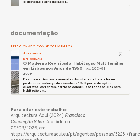
elaboração e apreciação do...
- Autor de obra vastíssima, especializada nos
campos comercial e turístico, de onde se
destacaram a “Loja Rampa”, Lisboa 1955, a
“Papelaria Progresso”, Lisboa 1961, o “Hotel do
documentação
Mar”, Sesimbra 1958-64, o “Hotel da Balaia”,
Albufeira 1966, o “Edifício Castil”, Lisboa 1968-72,
RELACIONADO COM (DOCUMENTO)
e a Urbanização da Península de Tróia, Setúbal
DESTAQUE
1970-76. Autor de diversas moradias, como a
BIBLIOGRAFIA
Casa Ribeiro da Cunha, 1952 (apresentada na
O Moderno Revisitado: Habitação Multifamiliar
em Lisboa nos Anos de 1950
exposição itinerante “Contemporary Portuguese
pp. 280-81
2009
Architecture 1958”), e a Moradia da R. Alm. António
Da sinopse:"As ruas e avenidas da cidade de Lisboa foram
Saldanha, 1964 (com Telo Zuquete), ambas no
pontuadas, ao longo da década de 1950, por realizações
discretas, correntes, edifícios construídos todos os dias para
Restelo, Lisboa, e as casas do arquitecto no
habitação em...
Guincho, 1960 (apresentada na “II Exposição de
Artes Plásticas” da Fundação Calouste
Para citar este trabalho:
Gulbenkian, 1961), e no Dafundo, 1963."
Arquitectura Aqui (2024)
Francisco
in Ricardo Costa Agarez,
O Moderno Revisitado
Conceição Silva
. Acedido em
(Lisboa: CML, 2009), p. 280-81.
09/08/2026, em
https://arquitecturaaqui.eu/pt/agentes/pessoas/32231/franc