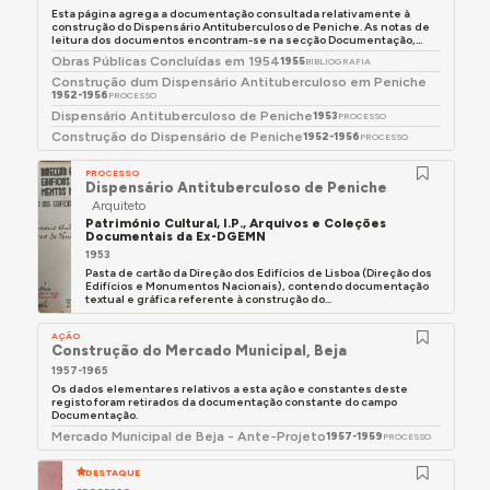
Esta página agrega a documentação consultada relativamente à
construção do Dispensário Antituberculoso de Peniche. As notas de
leitura dos documentos encontram-se na secção Documentação,...
Obras Públicas Concluídas em 1954
1955
BIBLIOGRAFIA
Construção dum Dispensário Antituberculoso em Peniche
1952-1956
PROCESSO
Dispensário Antituberculoso de Peniche
1953
PROCESSO
Construção do Dispensário de Peniche
1952-1956
PROCESSO
PROCESSO
Dispensário Antituberculoso de Peniche
Arquiteto
Património Cultural, I.P., Arquivos e Coleções
Documentais da Ex-DGEMN
1953
Pasta de cartão da Direção dos Edifícios de Lisboa (Direção dos
Edifícios e Monumentos Nacionais), contendo documentação
textual e gráfica referente à construção do...
AÇÃO
Construção do Mercado Municipal, Beja
1957-1965
Os dados elementares relativos a esta ação e constantes deste
registo foram retirados da documentação constante do campo
Documentação.
Mercado Municipal de Beja - Ante-Projeto
1957-1959
PROCESSO
DESTAQUE