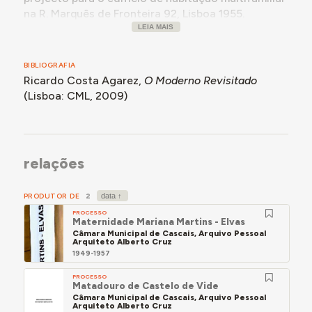
na R. Marquês de Fronteira 92, Lisboa 1955.
LEIA MAIS
- Co-autor, com Keil do Amaral, do projecto para a
Feira das Indústrias Portuguesas, Lisboa 1953-57.
BIBLIOGRAFIA
- Autor do projecto do Hotel Alvor-Praia, Algarve,
Ricardo Costa Agarez,
O Moderno Revisitado
publ. in “Arquitectura” nº100, Novembro-Dezembro
(Lisboa: CML, 2009)
1967, et in “Binário” nº114, Março 1968, bem como
de um grande número de outras unidades
hoteleiras em todo o país."
in Ricardo Costa Agarez,
O Moderno Revisitado
relações
(Lisboa: CML, 2009), p. 270.
PRODUTOR DE
2
PROCESSO
Maternidade Mariana Martins - Elvas
Câmara Municipal de Cascais, Arquivo Pessoal
Arquiteto Alberto Cruz
1949-1957
PROCESSO
Matadouro de Castelo de Vide
Câmara Municipal de Cascais, Arquivo Pessoal
Arquiteto Alberto Cruz