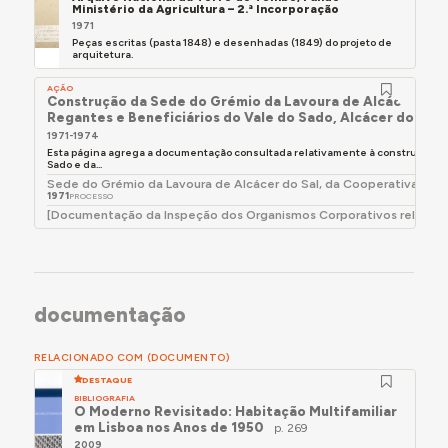
Ministério da Agricultura – 2.ª Incorporação
1971
Peças escritas (pasta 1848) e desenhadas (1849) do projeto de
arquitetura.
AÇÃO
Construção da Sede do Grémio da Lavoura de Alcácer do Sa
Regantes e Beneficiários do Vale do Sado, Alcácer do Sal
1971-1974
Esta página agrega a documentação consultada relativamente à construção do e
Sado e da...
Sede do Grémio da Lavoura de Alcácer do Sal, da Cooperativa Agrí
1971
PROCESSO
[Documentação da Inspeção dos Organismos Corporativos relativa 
documentação
RELACIONADO COM (DOCUMENTO)
DESTAQUE
BIBLIOGRAFIA
O Moderno Revisitado: Habitação Multifamiliar
em Lisboa nos Anos de 1950
p. 269
2009