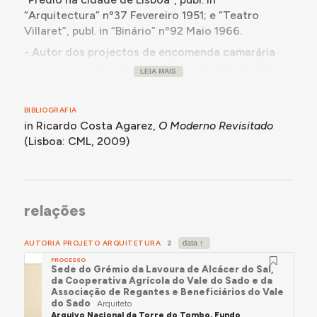
“Arquitectura” nº37 Fevereiro 1951; e “Teatro
Villaret”, publ. in “Binário” nº92 Maio 1966.
- Autor dos projectos de encomenda camarária
para o conjunto urbano do Bairro de S.João (R.
LEIA MAIS
Roberto Duarte Silva 1/14), Lisboa 1953.
- Participou no III Congresso da União
BIBLIOGRAFIA
Internacional dos Arquitectos, Lisboa 1953.
in Ricardo Costa Agarez,
O Moderno Revisitado
- Autor dos projectos de habitação multifamiliar
(Lisboa: CML, 2009)
para a R. Passos Manuel 26, Lisboa 1953, Av. da
República 30, Lisboa 1959, e Av. Álvares Cabral 3 e
5, Lisboa 1960/61.
relações
- Co-autor, com Braúla Reis, dos projectos para a
mesma tipologia na Av. Miguel Bombarda 93 e R. da
Beneficência 130, Lisboa 1957.
AUTORIA PROJETO ARQUITETURA
2
- Funcionário da Junta de Colonização Interna."
PROCESSO
Sede do Grémio da Lavoura de Alcácer do Sal,
da Cooperativa Agrícola do Vale do Sado e da
in Ricardo Costa Agarez,
O Moderno Revisitado
Associação de Regantes e Beneficiários do Vale
(Lisboa: CML, 2009), p. 269.
do Sado
Arquiteto
Arquivo Nacional da Torre do Tombo, Fundo