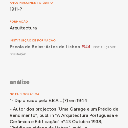
ANOS NASCIMENTO-ÓBITO
1911-?
FORMAÇÃO
Arquitectura
INSTITUIÇÃO DE FORMAÇÃO
Escola de Belas-Artes de Lisboa
1944
INSTITUIÇÃO DE
FORMAÇÃO
análise
NOTA BIOGRÁFICA
"- Diplomado pela E.B.A.L.(?) em 1944.
- Autor dos projectos “Uma Garage e um Prédio de
Rendimento”, publ. in “A Arquitectura Portuguesa e
Cerâmica e Edificação” nº43 Outubro 1938;
“Prédio na cidade de Lisboa”, publ. in