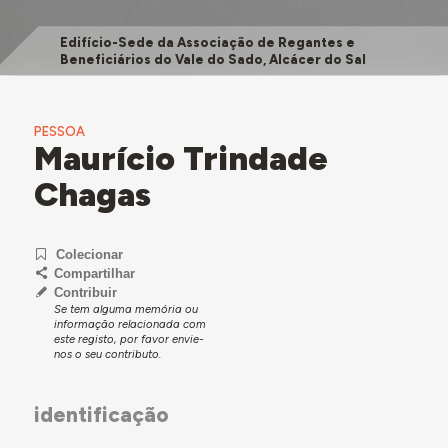
Edifício-Sede da Associação de Regantes e
Beneficiários do Vale do Sado, Alcácer do Sal
PESSOA
Maurício Trindade
Chagas
Colecionar
Compartilhar
Contribuir
Se tem alguma memória ou
informação relacionada com
este registo, por favor envie-
nos o seu contributo.
identificação