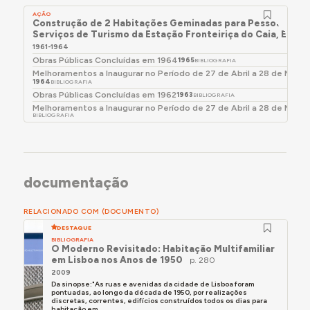
da América e de Roma, Lisboa 1952; e do projecto
AÇÃO
de remodelação do Casino do Estoril, 1965, publ. in
Construção de 2 Habitações Geminadas para Pessoal dos
Serviços de Turismo da Estação Fronteiriça do Caia, Elvas
“Arquitectura” nº 102 Março-Abril 1968, et in
1961-1964
“Binário” nº 116 Maio 1968.
Obras Públicas Concluídas em 1964
1965
BIBLIOGRAFIA
- Autor do primeiro projecto para o edifício de
Melhoramentos a Inaugurar no Período de 27 de Abril a 28 de Maio
1964
BIBLIOGRAFIA
habitação multifamiliar na R. de Arroios 156, Lisboa
Obras Públicas Concluídas em 1962
1963
BIBLIOGRAFIA
1956, não construído."
Melhoramentos a Inaugurar no Período de 27 de Abril a 28 de Maio 
BIBLIOGRAFIA
in Ricardo Costa Agarez,
O Moderno Revisitado
(Lisboa: CML, 2009), p. 280.
documentação
RELACIONADO COM (DOCUMENTO)
DESTAQUE
BIBLIOGRAFIA
O Moderno Revisitado: Habitação Multifamiliar
em Lisboa nos Anos de 1950
p. 280
2009
Da sinopse:"As ruas e avenidas da cidade de Lisboa foram
pontuadas, ao longo da década de 1950, por realizações
discretas, correntes, edifícios construídos todos os dias para
habitação em...