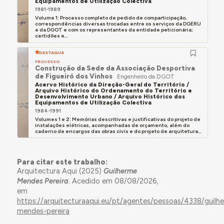
Equipamentos de Utilização Colectiva
1981-1989
Volume 1: Processo completo de pedido de comparticipação,
correspondências diversas trocadas entre os serviços da DGERU
e da DGOT e com os representantes da entidade peticionária;
certidões e...
DESTAQUE
PROCESSO
Construção da Sede da Associação Desportiva
de Figueiró dos Vinhos
Engenheiro da DGOT
Acervo Histórico da Direção-Geral do Território /
Arquivo Histórico do Ordenamento do Território e
Desenvolvimento Urbano / Arquivo Histórico dos
Equipamentos de Utilização Colectiva
1984-1991
Volumes 1 e 2: Memórias descritivas e justificativas do projeto de
instalações elétricas, acompanhadas de orçamento, além do
caderno de encargos das obras civis e do projeto de arquitetura...
Para citar este trabalho:
Arquitectura Aqui (2025)
Guilherme
Mendes Pereira
. Acedido em 08/08/2026,
em
https://arquitecturaaqui.eu/pt/agentes/pessoas/4338/guilh
mendes-pereira