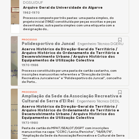
DGSU/DUF
Arquivo Geral da Universidade do Algarve
1962-1970
Processo composto por três pastas: uma pasta simples, do
projeto inicial (1962) constituída por peças escritas e peças
desenhadas; outra pasta simples com uma etiqueta com a
designação do...
PROCESSO
Polidesportivo do Juncal
Engenheiro Técnico DGERU
Acervo Histórico da Direção-Geral do Território /
Arquivo Histórico do Ordenamento do Território e
Desenvolvimento Urbano / Arquivo Histórico dos
Equipamentos de Utilização Colectiva
1970-1986
Processo constituído por uma pasta de cartão castanho, com
inscrições manuscritas referentes a “Direcção da União
Recreativa Juncalense” e “Polidesportivo do Juncal”, concelho
de Porto...
PROCESSO
Ampliação da Sede da Associação Recreativa e
Cultural de Serra d’El Rei
Engenheiro Técnico DEDL
Acervo Histórico da Direção-Geral do Território /
Arquivo Histórico do Ordenamento do Território e
Desenvolvimento Urbano / Arquivo Histórico dos
Equipamentos de Utilização Colectiva
1973-1980
Pasta de cartão do MPAT/SEALOT/DGPT com inscrições
manuscritas na capa: “CCRC / Leiria /Peniche”, “16/ER/76”,
“Ampliação da Sede da Associação Recreativa e Cultural de Serra