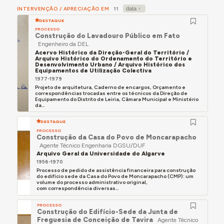
INTERVENÇÃO / APRECIAÇÃO EM
11
DESTAQUE
PROCESSO
Construção do Lavadouro Público em Fato
Engenheiro da DEL
Acervo Histórico da Direção-Geral do Território /
Arquivo Histórico do Ordenamento do Território e
Desenvolvimento Urbano / Arquivo Histórico dos
Equipamentos de Utilização Colectiva
1977-1979
Projeto de arquitetura, Caderno de encargos, Orçamento e
correspondências trocadas entre os técnicos da Direção de
Equipamento do Distrito de Leiria, Câmara Municipal e Ministério
da...
DESTAQUE
PROCESSO
Construção da Casa do Povo de Moncarapacho
Agente Técnico Engenharia DGSU/DUF
Arquivo Geral da Universidade do Algarve
1956-1970
Processo de pedido de assistência financeira para construção
do edifício sede da Casa do Povo de Moncarapacho (CMP): um
volume do processo administrativo original,
com correspondência diversas...
PROCESSO
Construção do Edifício-Sede da Junta de
Freguesia de Conceição de Tavira
Agente Técnico