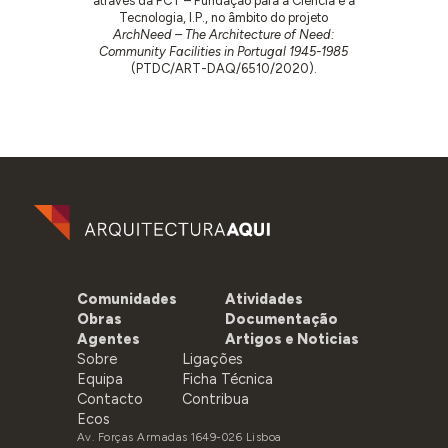
através da FCT – Fundação para a Ciência e a
Tecnologia, I.P., no âmbito do projeto
ArchNeed – The Architecture of Need:
Community Facilities in Portugal 1945-1985
(PTDC/ART-DAQ/6510/2020).
Comunidades
Atividades
Obras
Documentação
Agentes
Artigos e Noticias
Sobre
Ligações
Equipa
Ficha Técnica
Contacto
Contribua
Ecos
Av. Forças Armadas 1649-026 Lisboa