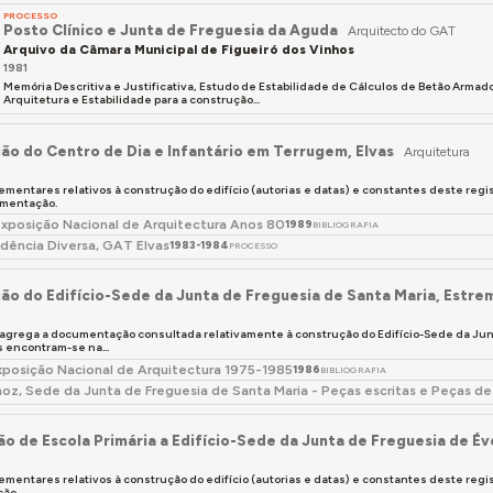
PROCESSO
Posto Clínico e Junta de Freguesia da Aguda
Arquitecto do GAT
Arquivo da Câmara Municipal de Figueiró dos Vinhos
1981
Memória Descritiva e Justificativa, Estudo de Estabilidade de Cálculos de Betão Arma
Arquitetura e Estabilidade para a construção...
ão do Centro de Dia e Infantário em Terrugem, Elvas
Arquitetura
ementares relativos à construção do edifício (autorias e datas) e constantes deste reg
mentação.
xposição Nacional de Arquitectura Anos 80
1989
BIBLIOGRAFIA
dência Diversa, GAT Elvas
1983-1984
PROCESSO
ão do Edifício-Sede da Junta de Freguesia de Santa Maria, Estre
 agrega a documentação consultada relativamente à construção do Edifício-Sede da Junt
encontram-se na...
Exposição Nacional de Arquitectura 1975-1985
1986
BIBLIOGRAFIA
oz, Sede da Junta de Freguesia de Santa Maria - Peças escritas e Peças d
o de Escola Primária a Edifício-Sede da Junta de Freguesia de 
ementares relativos à construção do edifício (autorias e datas) e constantes deste regi
ão.