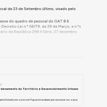
cal de 23 de Setembro último, visado pelo
lasse do quadro de pessoal do GAT B 6
o Decreto-Lei n.º 58/79, de 29 de Março, e n.ºs
Diário da República 298 II Série, 27 dezembro
in
Primeira Exposição...
p. 17)
AT
 Ordenamento do Território e Desenvolvimento Urbano
 pelo Estado em curso em Figueiró acabam por associar-se, o que