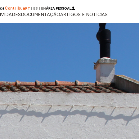
ica
Contribua
PT
|
ES
|
EN
ÁREA PESSOAL
IVIDADES
DOCUMENTAÇÃO
ARTIGOS E NOTICIAS