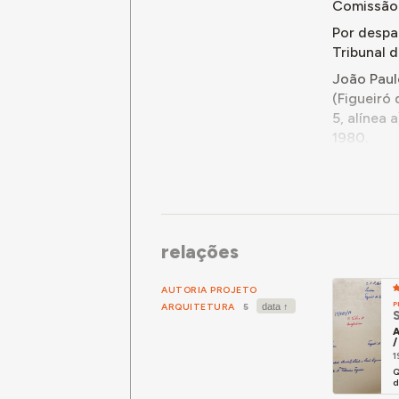
Comissão
Por despa
Tribunal 
João Paul
(Figueiró 
5, alínea 
1980.
Membro da
relações
AUTORIA PROJETO
P
ARQUITETURA
5
S
A
/
1
Q
d