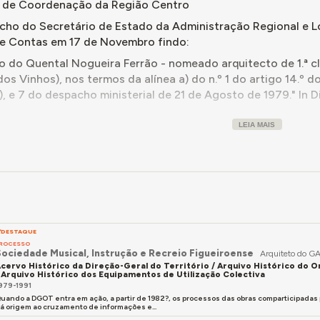
 de Coordenação da Região Centro
cho do Secretário de Estado da Administração Regional e Lo
de Contas em 17 de Novembro findo:
o do Quental Nogueira Ferrão - nomeado arquitecto de 1.ª c
dos Vinhos), nos termos da alínea a) do n.º 1 do artigo 14.º d
a), e 7 do despacho ministerial de 21 de Agosto de 1979." In 
LEIA MAIS
 Ordem dos Arquitetos – Secção Regional do Sul n.º 1456 (
DESTAQUE
ROCESSO
ociedade Musical, Instrução e Recreio Figueiroense
Arquiteto do G
cervo Histórico da Direção-Geral do Território / Arquivo Histórico do
 Arquivo Histórico dos Equipamentos de Utilização Colectiva
979-1991
uando a DGOT entra em ação, a partir de 1982?, os processos das obras comparticipadas
á origem ao cruzamento de informações e...