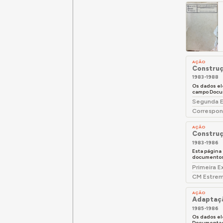
AÇÃO
Construç
1983-1988
Os dados el
campo Docu
Segunda E
Correspon
AÇÃO
Construç
1983-1986
Esta página
documentos 
Primeira 
CM Estrem
AÇÃO
Adaptaçã
1985-1986
Os dados el
Documentaç