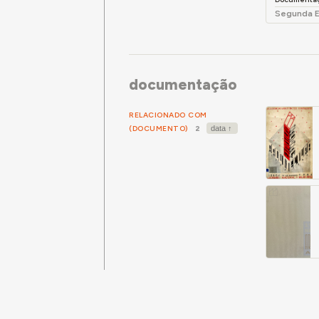
Segunda E
documentação
RELACIONADO COM
(DOCUMENTO)
2
Para citar este trabalho:
Ricardo Costa Agarez para Arquitectur