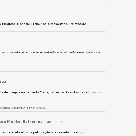
do, Medição, Mapa de Trabalhos, Orçamento e Projetos de
isto foram retirados da documentação e publicação constantes do
moz
a de Freguesia de Santa Maria, Estremoz. As notas de leitura dos
esenhadas
1983-1984
PROCESSO
Évora Monte, Estremoz
Arquitetura
sto foram retirados da publicação relacionada no campo