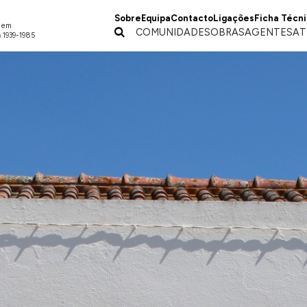
Sobre
Equipa
Contacto
Ligações
Ficha Técn
a em
COMUNIDADES
OBRAS
AGENTES
AT
 1939-1985