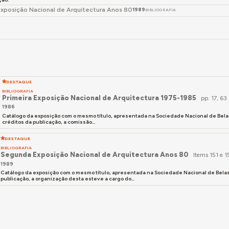
xposição Nacional de Arquitectura Anos 80
1989
BIBLIOGRAFIA
DESTAQUE
BIBLIOGRAFIA
Primeira Exposição Nacional de Arquitectura 1975-1985
pp. 17, 63
1986
Catálogo da exposição com o mesmo título, apresentada na Sociedade Nacional de Belas
créditos da publicação, a comissão...
DESTAQUE
BIBLIOGRAFIA
Segunda Exposição Nacional de Arquitectura Anos 80
Items 151 e 1
1989
Catálogo da exposição com o mesmo título, apresentada na Sociedade Nacional de Belas
publicação, a organização desta esteve a cargo do...
a Aqui (2025)
João Paulo do Quental Nogueira Ferrão
. Acedido em