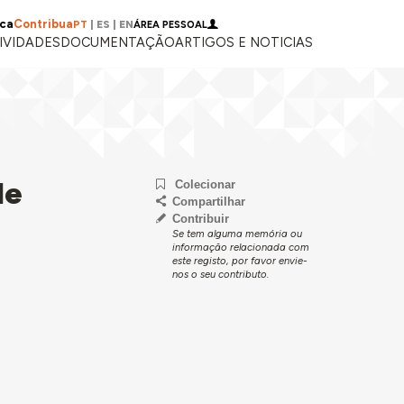
ica
Contribua
PT
|
ES
|
EN
ÁREA PESSOAL
IVIDADES
DOCUMENTAÇÃO
ARTIGOS E NOTICIAS
de
Colecionar
Compartilhar
Contribuir
Se tem alguma memória ou
informação relacionada com
este registo, por favor envie-
nos o seu contributo.