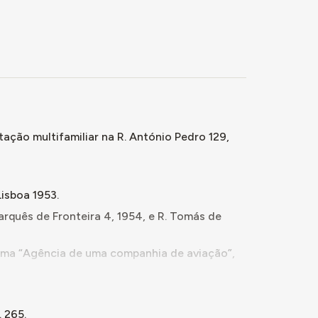
tação multifamiliar na R. António Pedro 129,
Lisboa 1953.
arquês de Fronteira 4, 1954, e R. Tomás de
 uma “Agência de uma companhia de aviação”,
rcio e escritórios na confluência da Av.
 265.