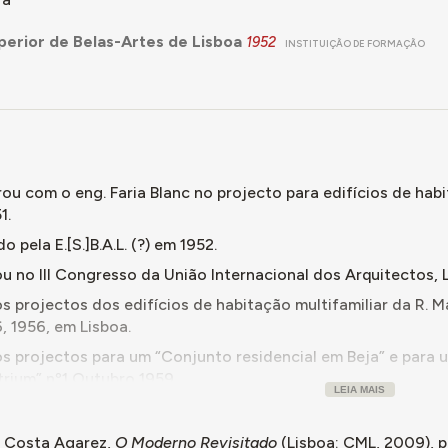
perior de Belas-Artes de Lisboa
1952
INSTITUIÇÃO DE FORMAÇÃO
ou com o eng. Faria Blanc no projecto para edifícios de habi
1.
o pela E.[S.]B.A.L. (?) em 1952.
ou no III Congresso da União Internacional dos Arquitectos, 
s projectos dos edifícios de habitação multifamiliar da R. M
, 1956, em Lisboa.
os projectos para um “Conjunto residencial em Beja” e para
Atrium” nº1 Outubro 1959.
LEIA MAIS
s projectos para o conjunto de edifícios de habitação, comé
ais com a R. Visconde de Santarém, em Lisboa, c. 1970."
o Costa Agarez,
O Moderno Revisitado
(Lisboa: CML, 2009), p.