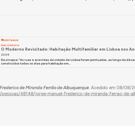
DESTAQUE
BIBLIOGRAFIA
O Moderno Revisitado: Habitação Multifamiliar em Lisboa nos A
2009
Da sinopse:"As ruas e avenidas da cidade de Lisboa foram pontuadas, ao longo da década
construídos todos os dias para habitação em...
Frederico de Miranda Ferrão de Albuquerque
. Acedido em 08/08/2
es/pessoas/48148/jorge-manuel-frederico-de-miranda-ferrao-de-a