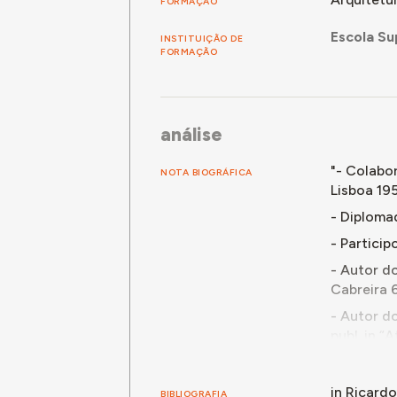
FORMAÇÃO
Escola Su
INSTITUIÇÃO DE
FORMAÇÃO
análise
"- Colabor
NOTA BIOGRÁFICA
Lisboa 195
- Diplomad
- Particip
- Autor do
Cabreira 6
- Autor d
publ. in “
- Autor do
Rovisco P
in Ricard
BIBLIOGRAFIA