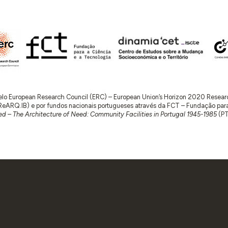
 pelo European Research Council (ERC) – European Union’s Horizon 2020 Rese
RQ.IB) e por fundos nacionais portugueses através da FCT – Fundação para a 
d – The Architecture of Need: Community Facilities in Portugal 1945-1985
(P