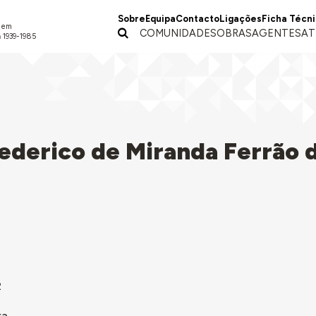
Sobre
Equipa
Contacto
Ligações
Ficha Técn
a em
COMUNIDADES
OBRAS
AGENTES
AT
 1939-1985
ederico de Miranda Ferrão 
2
ra