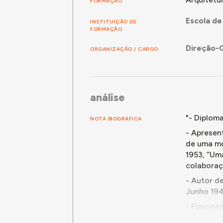
FORMAÇÃO
Escola de
INSTITUIÇÃO DE
FORMAÇÃO
Direção-G
ORGANIZAÇÃO / CARGO
análise
"- Diploma
NOTA BIOGRÁFICA
- Apresen
de uma mor
1953, “Uma
colaboraçã
- Autor de
Junho 194
- Funcion
Direcção 