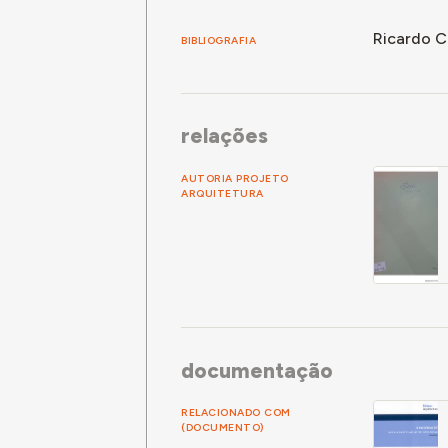
numerosas
Ricardo C
- Particip
BIBLIOGRAFIA
- Colaboro
(que consi
proprieda
relações
- Desempe
- Membro 
AUTORIA PROJETO
ARQUITETURA
in Ricard
documentação
RELACIONADO COM
(DOCUMENTO)