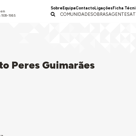
Sobre
Equipa
Contacto
Ligações
Ficha Técn
a em
COMUNIDADES
OBRAS
AGENTES
AT
 1939-1985
to Peres Guimarães
ra