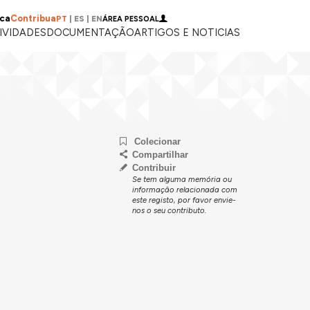
ica
Contribua
PT
|
ES
|
EN
ÁREA PESSOAL
IVIDADES
DOCUMENTAÇÃO
ARTIGOS E NOTICIAS
Colecionar
Compartilhar
Contribuir
Se tem alguma memória ou
informação relacionada com
este registo, por favor envie-
nos o seu contributo.