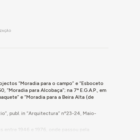
IZAÇÃO
projectos “Moradia para o campo” e “Esboceto
50, “Moradia para Alcobaça”; na 7ª E.G.A.P., em
maquete” e “Moradia para a Beira Alta (de
o”, publ. in “Arquitectura” nº23-24, Maio-
s entre 1946 e 1976, onde passou pela
partição e Director de Serviços. Foi autor de