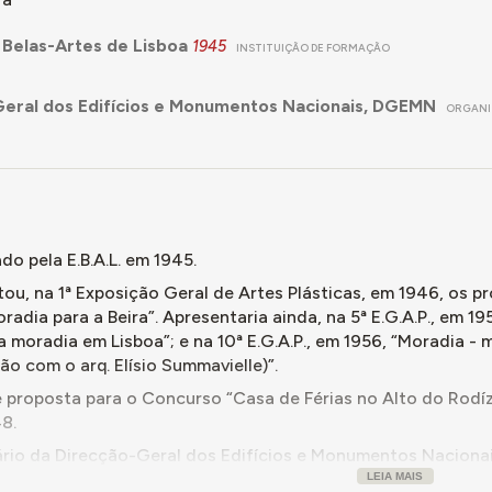
 Belas-Artes de Lisboa
1945
INSTITUIÇÃO DE FORMAÇÃO
eral dos Edifícios e Monumentos Nacionais, DGEMN
ORGAN
do pela E.B.A.L. em 1945.
tou, na 1ª Exposição Geral de Artes Plásticas, em 1946, os 
adia para a Beira”. Apresentaria ainda, na 5ª E.G.A.P., em 19
 moradia em Lisboa”; e na 10ª E.G.A.P., em 1956, “Moradia - 
o com o arq. Elísio Summavielle)”.
 proposta para o Concurso “Casa de Férias no Alto do Rodízi
8.
ário da Direcção-Geral dos Edifícios e Monumentos Nacionai
Regional Sul, Direcção de Monumentos de Lisboa, Chefe de Re
LEIA MAIS