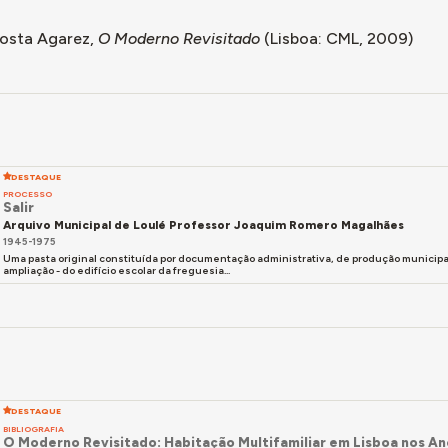
 ilustrações para o Boletim daquela Direcção-Geral.
osta Agarez,
O Moderno Revisitado
(Lisboa: CML, 2009)
ou no III Congresso da União Internacional dos Arquitectos, 
u, no escritório de Alberto Cruz, nos projectos para o edifí
dera um “acidente de percurso”), e para o Palácio dos Coruch
de camarária).
nhou, na década de 1960, funções de Presidente do Sindica
do Conselho Superior de Obras Públicas entre 1976 e a data
DESTAQUE
PROCESSO
o Costa Agarez,
O Moderno Revisitado
(Lisboa: CML, 2009), p
Salir
Arquivo Municipal de Loulé Professor Joaquim Romero Magalhães
1945-1975
Uma pasta original constituída por documentação administrativa, de produção municipa
ampliação - do edifício escolar da freguesia...
DESTAQUE
BIBLIOGRAFIA
O Moderno Revisitado: Habitação Multifamiliar em Lisboa nos A