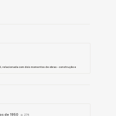
Lisboa 1953.
cio da R. Marquês de Fronteira 92, Lisboa 1955
éus (ateliers de artistas plásticos,
to Nacional dos Arquitectos.
 em que se reformou."
. 274.
l, relacionada com dois momentos de obras - construção e
nos de 1950
p. 274