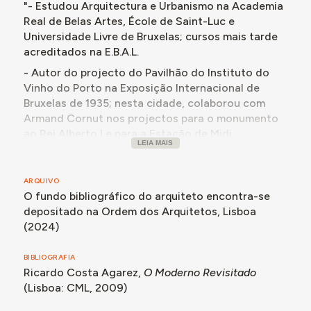
"- Estudou Arquitectura e Urbanismo na Academia
Real de Belas Artes, École de Saint-Luc e
Universidade Livre de Bruxelas; cursos mais tarde
acreditados na E.B.A.L.
- Autor do projecto do Pavilhão do Instituto do
Vinho do Porto na Exposição Internacional de
Bruxelas de 1935; nesta cidade, colaborou com
Armand Cornut nos projectos para o monumento
ao Rei Alberto I e para a Estação de Midi.
LEIA MAIS
- Oriundo de antiga família portuguesa
estabelecida em Belém do Pará, passou aí todo o
ARQUIVO
período da 2ª Guerra Mundial e lá se manteve até
O fundo bibliográfico do arquiteto encontra-se
1950; participou e venceu todos os prémios da
depositado na Ordem dos Arquitetos, Lisboa
Secção de Arquitectura do Salão de Belas Artes
(2024)
do Pará entre 1941 e 1946.
- Autor, em parceria com Meira Filho, dos
BIBLIOGRAFIA
projectos para o Estádio dos Covões, sede da
Ricardo Costa Agarez,
O Moderno Revisitado
Rádio Marajoara, auditório do Conservatório
(Lisboa: CML, 2009)
Carlos Gomes, entrada nobre do Museu Emílio