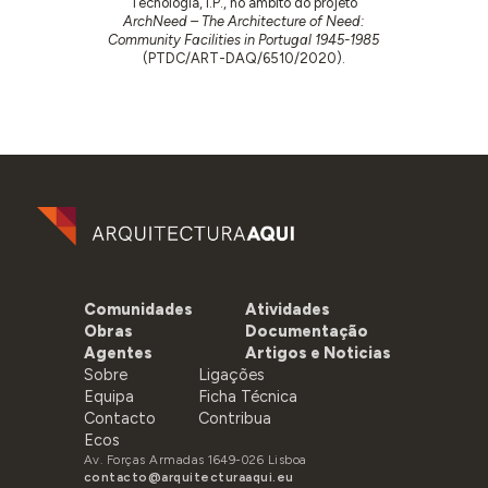
Tecnologia, I.P., no âmbito do projeto
ArchNeed – The Architecture of Need:
Community Facilities in Portugal 1945-1985
(PTDC/ART-DAQ/6510/2020).
Comunidades
Atividades
Obras
Documentação
Agentes
Artigos e Noticias
Sobre
Ligações
Equipa
Ficha Técnica
Contacto
Contribua
Ecos
Av. Forças Armadas 1649-026 Lisboa
contacto@arquitecturaaqui.eu