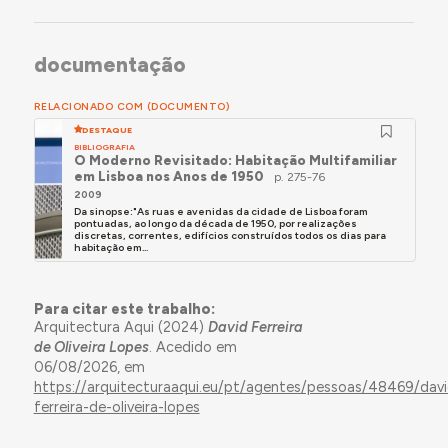
Goeldi, entre outros construídos em Belém do
Pará.
- Autor do arranjo urbano envolvente à estátua de
documentação
Pedro Teixeira, da autoria de António Duarte, em
Belém do Pará, projecto da década de 1940
RELACIONADO COM (DOCUMENTO)
apenas realizado em 1969-70.
DESTAQUE
- Partilhou, entre 1953 e 1959, escritório com Faria
BIBLIOGRAFIA
O Moderno Revisitado: Habitação Multifamiliar
da Costa, sendo desse período a autoria de
em Lisboa nos Anos de 1950
p. 275-76
numerosos projectos entre os quais o do edifício
2009
Da sinopse:"As ruas e avenidas da cidade de Lisboa foram
de habitação multifamiliar na R. Marquês de
pontuadas, ao longo da década de 1950, por realizações
Fronteira 171, Lisboa 1956, identificado neste
discretas, correntes, edifícios construídos todos os dias para
habitação em...
inquérito.
- Entre 1959 e 1971, a sociedade incluiria ainda
Para citar este trabalho:
Jorge Costa Maia e, a partir dessa data, José
Arquitectura Aqui (2024)
David Ferreira
João Faria da Costa; desta fase datam os
de Oliveira Lopes
. Acedido em
projectos do edifício-sede da Nogueiras
06/08/2026, em
Internacional (inaug. 1967) e do edifício do
https://arquitecturaaqui.eu/pt/agentes/pessoas/48469/davi
restaurante “Galeto”, ambos na Av. República em
ferreira-de-oliveira-lopes
Lisboa.