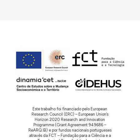
- Funcionário da Câmara Municipal de Lisboa –
Gabinete Técnico da Habitação entre 1977 e 1987,
data do seu falecimento."
in Ricardo Costa Agarez,
O Moderno Revisitado
(Lisboa: CML, 2009), p. 275-76.
Este trabalho foi financiado pelo European
Research Council (ERC) – European Union’s
Horizon 2020 Research and Innovation
Programme (Grant Agreement 949686 –
ReARQ.IB) e por fundos nacionais portugueses
através da FCT – Fundação para a Ciência e a