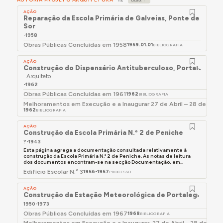
AÇÃO
Reparação da Escola Primária de Galveias, Ponte de
Sor
-1958
Obras Públicas Concluídas em 1958
1959.01.01
BIBLIOGRAFIA
AÇÃO
Construção do Dispensário Antituberculoso, Portalegre
Arquiteto
-1962
Obras Públicas Concluídas em 1961
1962
BIBLIOGRAFIA
Melhoramentos em Execução e a Inaugurar 27 de Abril – 28 de Maio
1962
BIBLIOGRAFIA
AÇÃO
Construção da Escola Primária N.º 2 de Peniche
?-1943
Esta página agrega a documentação consultada relativamente à
construção da Escola Primária N.º 2 de Peniche. As notas de leitura
dos documentos encontram-se na secção Documentação, em...
Edifício Escolar N.º 3
1956-1957
PROCESSO
AÇÃO
Construção da Estação Meteorológica de Portalegre
Arqui
1950-1973
Obras Públicas Concluídas em 1967
1968
BIBLIOGRAFIA
Melhoramentos em Execução e a Inaugurar, 27 de Abril - 28 de maio