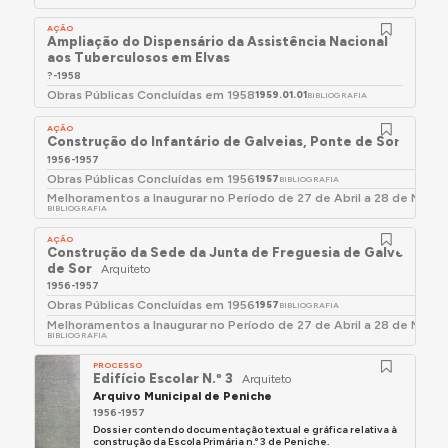
AÇÃO
Ampliação do Dispensário da Assistência Nacional
aos Tuberculosos em Elvas
?-1958
Obras Públicas Concluídas em 1958
1959.01.01
BIBLIOGRAFIA
AÇÃO
Construção do Infantário de Galveias, Ponte de Sor
1956-1957
Obras Públicas Concluídas em 1956
1957
BIBLIOGRAFIA
Melhoramentos a Inaugurar no Período de 27 de Abril a 28 de Maio 
BIBLIOGRAFIA
AÇÃO
Construção da Sede da Junta de Freguesia de Galveias, P
de Sor
Arquiteto
1956-1957
Obras Públicas Concluídas em 1956
1957
BIBLIOGRAFIA
Melhoramentos a Inaugurar no Período de 27 de Abril a 28 de Maio 
BIBLIOGRAFIA
PROCESSO
Edifício Escolar N.º 3
Arquiteto
Arquivo Municipal de Peniche
1956-1957
Dossier contendo documentação textual e gráfica relativa à
construção da Escola Primária n.º 3 de Peniche.