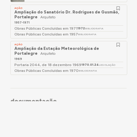
AÇÃO
Ampliação do Sanatório Dr. Rodrigues de Gusmão,
Portalegre
Arquiteto
1957-1971
Obras Públicas Concluídas em 1971
1972
BIBLIOGRAFIA
Obras Públicas Concluídas em 1957
BIBLIOGRAFIA
AÇÃO
Ampliação da Estação Meteorológica de
Portalegre
Arquiteto
1969
Portaria 2044, de 18 dezembro 1969
1970.01.24
LEGISLAÇÃO
Obras Públicas Concluídas em 1970
BIBLIOGRAFIA
documentação
RELACIONADO COM (DOCUMENTO)
DOCUMENTO
Relação dos Arquitectos e Engenheiros Formados
pelos Diferentes Estabelecimentos de Ensino
Superior