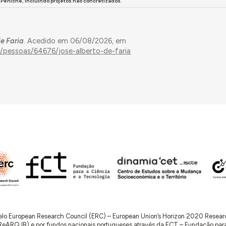
Peniche, incluindo projetos não concretizados.
de Faria
. Acedido em 06/08/2026, em
s/pessoas/64676/jose-alberto-de-faria
 pelo European Research Council (ERC) – European Union’s Horizon 2020 Rese
RQ.IB) e por fundos nacionais portugueses através da FCT – Fundação para a 