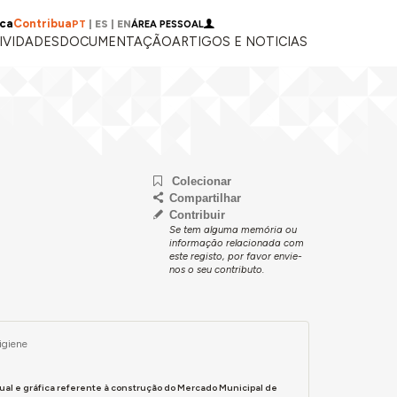
ica
Contribua
PT
|
ES
|
EN
ÁREA PESSOAL
IVIDADES
DOCUMENTAÇÃO
ARTIGOS E NOTICIAS
Colecionar
Compartilhar
Contribuir
Se tem alguma memória ou
informação relacionada com
este registo, por favor envie-
nos o seu contributo.
igiene
al e gráfica referente à construção do Mercado Municipal de