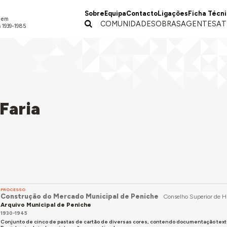
Sobre
Equipa
Contacto
Ligações
Ficha Técn
a em
COMUNIDADES
OBRAS
AGENTES
AT
 1939-1985
Faria
PROCESSO
Construção do Mercado Municipal de Peniche
Conselho Superior de H
Arquivo Municipal de Peniche
1930-1945
Conjunto de cinco de pastas de cartão de diversas cores, contendo documentação textu