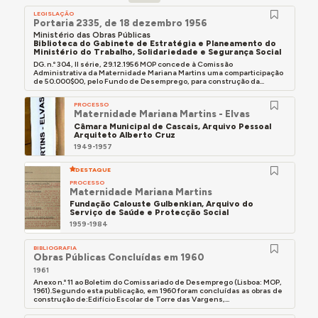
LEGISLAÇÃO
Portaria 2335, de 18 dezembro 1956
Ministério das Obras Públicas
Biblioteca do Gabinete de Estratégia e Planeamento do
Ministério do Trabalho, Solidariedade e Segurança Social
DG. n.º 304, II série, 29.12.1956 MOP concede à Comissão
Administrativa da Maternidade Mariana Martins uma comparticipação
de 50.000$00, pelo Fundo de Desemprego, para construção da...
PROCESSO
Maternidade Mariana Martins - Elvas
Câmara Municipal de Cascais, Arquivo Pessoal
Arquiteto Alberto Cruz
1949-1957
DESTAQUE
PROCESSO
Maternidade Mariana Martins
Fundação Calouste Gulbenkian, Arquivo do
Serviço de Saúde e Protecção Social
1959-1984
BIBLIOGRAFIA
Obras Públicas Concluídas em 1960
1961
Anexo n.º 11 ao Boletim do Comissariado de Desemprego (Lisboa: MOP,
1961).Segundo esta publicação, em 1960 foram concluídas as obras de
construção de:Edifício Escolar de Torre das Vargens,...