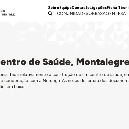
Sobre
Equipa
Contacto
Ligações
Ficha Técn
a em
COMUNIDADES
OBRAS
AGENTES
AT
 1939-1985
entro de Saúde, Montalegr
onsultada relativamente à construção de um centro de saúde, e
de cooperação com a Noruega. As notas de leitura dos documen
o, em baixo.
2