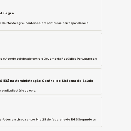
ntalegre
e de Montalegre, contendo, em particular, correspondência
blico o Acordo celebrado entre o Governo da República Portuguesa e
GIES) na Administração Central do Sistema de Saúde
o adjudicatário da obra.
-Artes em Lisboa entre 14 e 28 de fevereiro de 1986.Segundo os