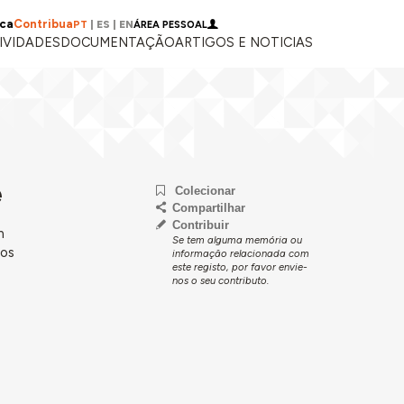
ica
Contribua
PT
|
ES
|
EN
ÁREA PESSOAL
IVIDADES
DOCUMENTAÇÃO
ARTIGOS E NOTICIAS
e
Colecionar
Compartilhar
Contribuir
m
Se tem alguma memória ou
tos
informação relacionada com
este registo, por favor envie-
nos o seu contributo.