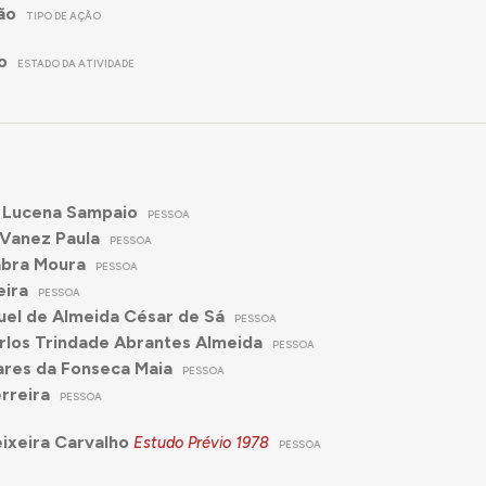
ão
TIPO DE AÇÃO
o
ESTADO DA ATIVIDADE
 Lucena Sampaio
PESSOA
Vanez Paula
PESSOA
abra Moura
PESSOA
eira
PESSOA
el de Almeida César de Sá
PESSOA
rlos Trindade Abrantes Almeida
PESSOA
res da Fonseca Maia
PESSOA
rreira
PESSOA
ixeira Carvalho
Estudo Prévio
1978
PESSOA