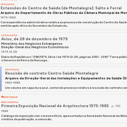
PROCESSO
Extensões do Centro de Saúde [de Montalegre]: Salto e Ferral
Arquivo do Departamento de Obras Públicas da Câmara Municipal de Mo
1979-1982
Correspondência administrativa relativa ao processo de construção do Centro de Saúd
emitida após ofício do Secretário de Estado da...
LEGISLAÇÃO
Aviso, de 28 de dezembro de 1979
Ministério dos Negócios Estrangeiros
Direção-Geral dos Negócios Económicos
1979.12.28
Diário da República n.º 298/1979, Série I de 1979-12-28, páginas 3383 - 3390 "Torna pú
o Governo do Reino da Noruega...
PROCESSO
Rescisão de contrato Centro Saúde Montalegre
Arquivo da Direção-Geral das Instalações e Equipamentos da Saúde (D
1983-1988
Um volume em capa dura azul, contendo processo relativo à rescisão de contrato com 
DESTAQUE
BIBLIOGRAFIA
Primeira Exposição Nacional de Arquitectura 1975-1985
p. 199
1986
Catálogo da exposição com o mesmo título, apresentada na Sociedade Nacional de Belas
créditos da publicação, a comissão...