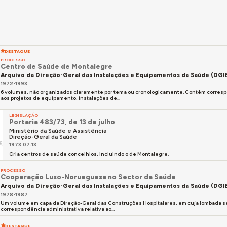
DESTAQUE
PROCESSO
Centro de Saúde de Montalegre
Arquivo da Direção-Geral das Instalações e Equipamentos da Saúde (DGI
1972-1993
6 volumes, não organizados claramente por tema ou cronologicamente. Contêm correspon
aos projetos de equipamento, instalações de...
LEGISLAÇÃO
Portaria 483/73, de 13 de julho
Ministério da Saúde e Assistência
Direção-Geral da Saúde
1973.07.13
Cria centros de saúde concelhios, incluindo o de Montalegre.
PROCESSO
Cooperação Luso-Norueguesa no Sector da Saúde
Arquivo da Direção-Geral das Instalações e Equipamentos da Saúde (DGI
1978-1987
Um volume em capa da Direção-Geral das Construções Hospitalares, em cuja lombada s
correspondência administrativa relativa ao...
DESTAQUE