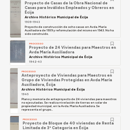
Proyecto de Casas de la Obra Nacional de
Casas para Inválidos Empleados y Obreros en
Écija
Archivo Histórico Municipal de Écija
1939-1943
Proyecto de construcción de ocho casas en Avda. María
Auxiliadora de 1939 y reformulación del mismo en 1943. No ha
sido construido.
PROCESSO
Proyecto de 24 Viviendas para Maestros en
Avda María Auxiliadora
Archivo Histórico Municipal de Écija
1942-43
PROCESSO
Anteproyecto de Viviendas para Maestros en
Grupo de Viviendas Protegidas en Avda María
Auxiliadora, Écija
Archivo Histórico Municipal de Écija
1945
Plano y memoria de anteproyecto de 24 viviendas para maestros
no ejecutadas. Se realiza nivelación de tierras en solar de
propiedad municipal, en la Avda. María Auxiliadora. Se
representa el grupo...
PROCESSO
Proyecto de Bloque de 40 viviendas de Renta
Limitada de 3ª Categoria en Écija