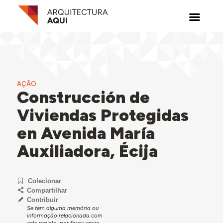
AÇÃO
Construcción de
Viviendas Protegidas
en Avenida María
Auxiliadora, Écija
Colecionar
Compartilhar
Contribuir
Se tem alguma memória ou
informação relacionada com
este registo, por favor envie-