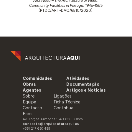
ArchNeed – The Architecture of Need:
Community Facilities in Portugal 1945-1985
(PTDC/ART-DAQ/6510/2020).
Comunidades
Atividades
Obras
Documentação
Agentes
Artigos e Noticias
Sobre
Ligações
Equipa
Ficha Técnica
Contacto
Contribua
Ecos
Av. Forças Armadas 1649-026 Lisboa
contacto@arquitecturaaqui.eu
+351 217 650 499