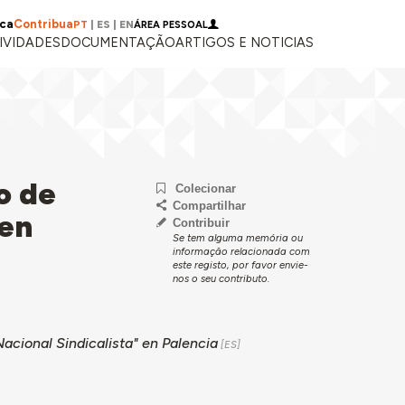
ica
Contribua
PT
|
ES
|
EN
ÁREA PESSOAL
IVIDADES
DOCUMENTAÇÃO
ARTIGOS E NOTICIAS
o de
Colecionar
Compartilhar
 en
Contribuir
Se tem alguma memória ou
informação relacionada com
este registo, por favor envie-
nos o seu contributo.
acional Sindicalista" en Palencia