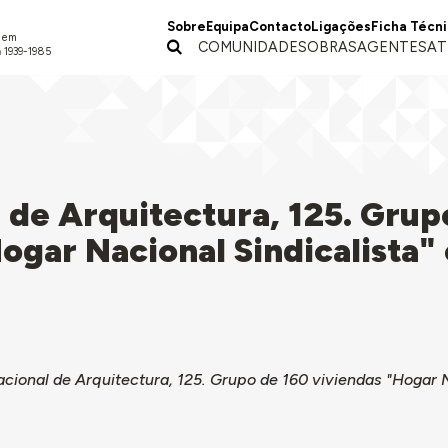
Sobre
Equipa
Contacto
Ligações
Ficha Técn
a em
COMUNIDADES
OBRAS
AGENTES
AT
 1939-1985
 de Arquitectura, 125. Grup
ogar Nacional Sindicalista"
cional de Arquitectura, 125. Grupo de 160 viviendas "Hogar N