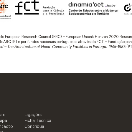
 pelo European Research Council (ERC) – European Union’s Horizon 2020 Rese
RQ.IB) e por fundos nacionais portugueses através da FCT – Fundação para a 
d – The Architecture of Need: Community Facilities in Portugal 1945-1985
(P
bre
Ligações
uipa
Ficha Técnica
ntacto
Contribua