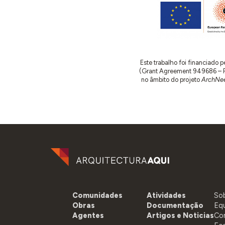
Este trabalho foi financiado
(Grant Agreement 949686 – ReA
no âmbito do projeto
ArchNee
Comunidades
Atividades
So
Obras
Documentação
Eq
Agentes
Artigos e Noticias
Co