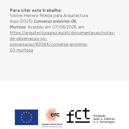
novo”, a poucos metros, mas como refere a
comerciante, ela acha que as instalações serão
Para citar este trabalho:
muito distintas.
Ivonne Herrera-Pineda para Arquitectura
Aqui (2025)
Conversa anónima-06,
O novo edifício estará num terreno municipal. As
Murtosa
. Acedido em 07/08/2026, em
vendedoras criticam que não terá a visibilidade e
https://arquitecturaaqui.eu/pt/documentacao/notas-
proximidade que tinham, o que supõe um risco para
de-observacao-ou-
a continuidade dos seus negócios. Ao deslocar os
conversacao/63084/conversa-anonima-
postos, tem-se preocupação sobre a perda de
03-murtosa
clientela habitual.