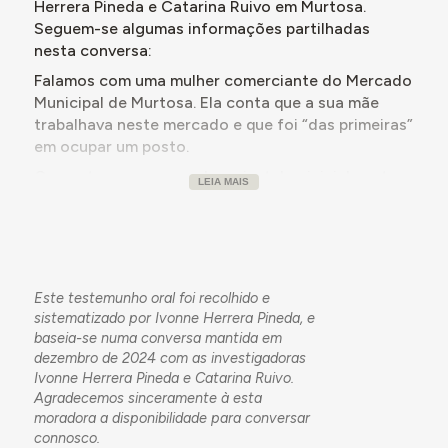
Herrera Pineda e Catarina Ruivo em Murtosa.
Seguem-se algumas informações partilhadas
nesta conversa:
Falamos com uma mulher comerciante do Mercado
Municipal de Murtosa. Ela conta que a sua mãe
trabalhava neste mercado e que foi “das primeiras”
em ocupar um posto.
Comenta que o mercado se instalou inicialmente
LEIA MAIS
ao ar livre na praça principal de Murtosa desde,
pelo menos, a década de 1950. Durante essa época
as vendedoras estendiam os seus produtos sobre
o chão da praça, dado que não havia bancadas. Em
décadas posteriores construiu-se um pavilhão
Este testemunho oral foi recolhido e
coberto para abrigar os postos, embora com
sistematizado por Ivonne Herrera Pineda, e
muros baixos ou “portões” que deixavam o interior
baseia-se numa conversa mantida em
meio exposto ao exterior.
dezembro de 2024 com as investigadoras
Ivonne Herrera Pineda e Catarina Ruivo.
No momento da conversa, constata-se a
Agradecemos sinceramente à esta
demolição parcial do mercado para a sua
moradora a disponibilidade para conversar
relocalização. Está a construir-se um “mercado
connosco.