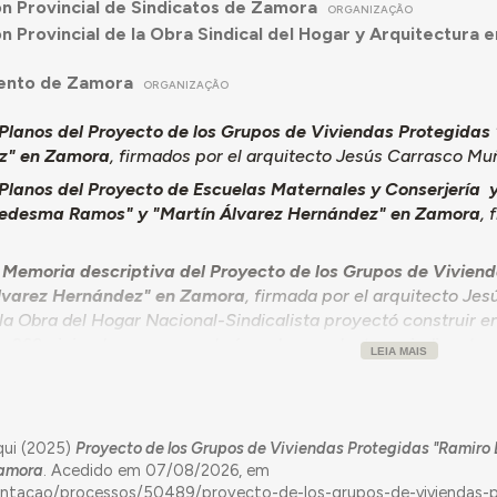
n Provincial de Sindicatos de Zamora
ORGANIZAÇÃO
n Provincial de la Obra Sindical del Hogar y Arquitectura
ento de Zamora
ORGANIZAÇÃO
Planos del Proyecto de los Grupos de Viviendas Protegida
z" en Zamora
, firmados por el arquitecto Jesús Carrasco Mu
Planos del Proyecto de Escuelas Maternales y Conserjería
edesma Ramos" y "Martín Álvarez Hernández" en Zamora
, 
Memoria descriptiva del Proyecto de los Grupos de Vivie
lvarez Hernández" en Zamora
, firmada por el arquitecto Je
a Obra del Hogar Nacional-Sindicalista proyectó construir e
 268 viviendas que se cederían a los productores indigentes
LEIA MAIS
ad del solar a la Delegación Nacional Sindicalista, que los u
cal “Hogar y Arquitectura” proyectó las viviendas en bloque 
nte propuestas para adecuarlas al desarrollo urbano de Zamor
e Arquitectura.
qui (2025)
Proyecto de los Grupos de Viviendas Protegidas "Ramir
Zamora
. Acedido em 07/08/2026, em
 posteriormente denominado Ramiro Ledesma Ramos, consiste
entacao/processos/50489/proyecto-de-los-grupos-de-viviendas-p