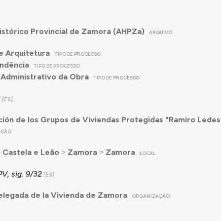
istórico Provincial de Zamora (AHPZa)
ARQUIVO
e Arquitetura
TIPO DE PROCESSO
ndência
TIPO DE PROCESSO
Administrativo da Obra
TIPO DE PROCESSO
3
ión de los Grupos de Viviendas Protegidas "Ramiro Ledes
AÇÃO
˃
Castela e Leão
˃
Zamora
˃
Zamora
LOCAL
V, sig. 9/32
Delegada de la Vivienda de Zamora
ORGANIZAÇÃO