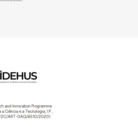
rran con edificaciones de dos y tres alturas
s de las viviendas con las edificaciones
de diferentes tipos de viviendas, según el
dos son “del tipo de losa nervada patente
ituto Nacional de la Vivienda, empleados en el
egidas "Ramiro Ledesma Ramos" y "Martín
os” por T. Fariñas Cano , Secretario Técnico
a de la OSH, con el visto bueno de Virgilio
a Vivienda.
de la Vivienda de Zamora al Fiscal Delegado de
por cumplir requisitos indispensables que ordena
i estar su director facultativo colegiado en esta
enda de Zamora al Arquitecto asesor de dicha
arch and Innovation Programme
Ciência e a Tecnologia, I.P.,
TDC/ART-DAQ/6510/2020).
 Provincial de la Vivienda de informe
sobre el
tera de Tordesillas.
al Inspector Provincial de Sanidad de informe