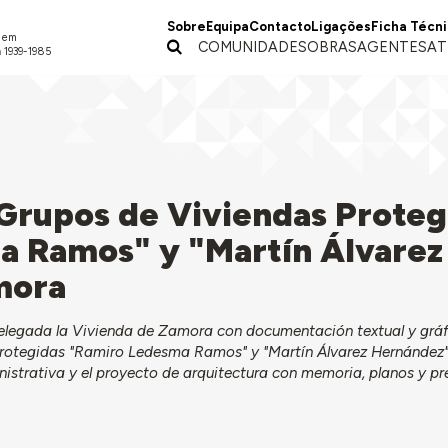
Sobre
Equipa
Contacto
Ligações
Ficha Técn
a em
COMUNIDADES
OBRAS
AGENTES
AT
 1939-1985
 Grupos de Viviendas Proteg
 Ramos" y "Martín Álvarez
mora
Delegada la Vivienda de Zamora con documentación textual y gráf
Protegidas "Ramiro Ledesma Ramos" y "Martín Álvarez Hernández"
istrativa y el proyecto de arquitectura con memoria, planos y pr