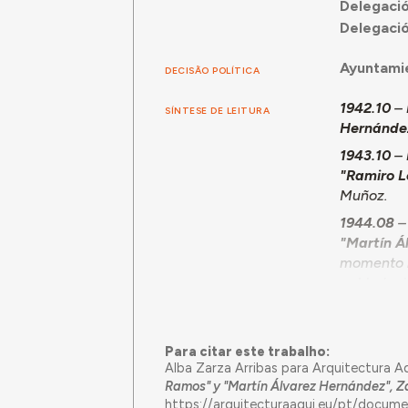
Delegació
Delegació
Ayuntami
DECISÃO POLÍTICA
1942.10
–
SÍNTESE DE LEITURA
Hernánde
1943.10
–
"Ramiro L
Muñoz.
1944.08
–
"Martín Á
momento l
poblado de
la propied
Obra Sindi
anteriorme
Para citar este trabalho:
General d
Alba Zarza Arribas para Arquitectura A
Ramos" y "Martín Álvarez Hernández", 
El grupo,
https://arquitecturaaqui.eu/pt/docum