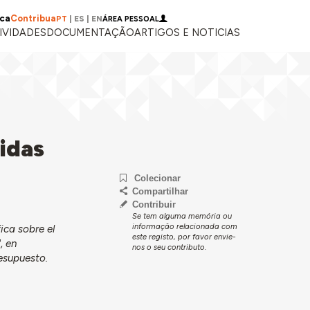
ica
Contribua
PT
|
ES
|
EN
ÁREA PESSOAL
IVIDADES
DOCUMENTAÇÃO
ARTIGOS E NOTICIAS
idas
Colecionar
Compartilhar
Contribuir
Se tem alguma memória ou
informação relacionada com
ica sobre el
este registo, por favor envie-
, en
nos o seu contributo.
esupuesto.