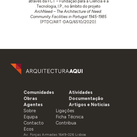
através da FCT – Fundação para a Ciência e a
Tecnologia, I.P., no âmbito do projeto
ArchNeed – The Architecture of Need:
Community Facilities in Portugal 1945-1985
(PTDC/ART-DAQ/6510/2020).
Comunidades
Atividades
Obras
Documentação
Agentes
Artigos e Noticias
Sobre
Ligações
Equipa
Ficha Técnica
Contacto
Contribua
Ecos
Av. Forças Armadas 1649-026 Lisboa