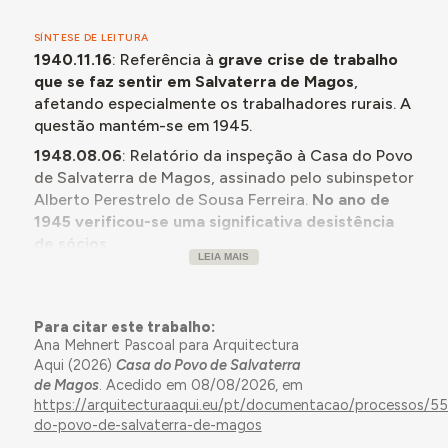
SÍNTESE DE LEITURA
1940.11.16
: Referência à
grave crise de trabalho
que se faz sentir em Salvaterra de Magos
,
afetando especialmente os trabalhadores rurais. A
questão mantém-se em 1945.
1948.08.06
: Relatório da inspeção à Casa do Povo
de Salvaterra de Magos, assinado pelo subinspetor
Alberto Perestrelo de Sousa Ferreira.
No ano de
1945 verificou-se uma significativa desistência
de sócios
.
LEIA MAIS
1948.04.29
: Relatório da inspeção à Casa do Povo
de Salvaterra de Magos, assinado pelo assistente
da Junta Central das Casas do Povo, Joaquim da
Para citar este trabalho:
Mota Correia Pires.
Sugere transformação da sala
Ana Mehnert Pascoal para Arquitectura
destinada a reuniões da direção em biblioteca, e
Aqui (2026)
Casa do Povo de Salvaterra
que se aproveite o salão de festas durante o dia
de Magos
. Acedido em 08/08/2026, em
https://arquitecturaaqui.eu/pt/documentacao/processos/5
para o curso de lavores.
A Casa do Povo possui
do-povo-de-salvaterra-de-magos
posto médico e foi instalado um aparelho de T.S.F.,