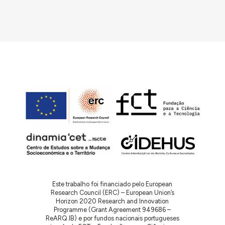
tornando-se também num local de convívio.
1959.03.11
: Relatório da inspeção à Casa do Povo
de Salvaterra de Magos, assinado pelo subinspetor
António da Cruz Rodrigues. Refere o
pedido de
subsídio para construção de um anexo ligado ao
edifício para instalação de um posto médico.
Atualmente, o posto funciona em duas pequenas
salas (gabinete do médico e gabinete de
tratamentos), que se poderiam destinar a sala de
leitura. O salão onde então funciona essa sala não
é adequado, sobretudo porque “a partir das vinte e
uma horas fica quase às escuras o espectáculo da
Televisão”.
Este trabalho foi financiado pelo European
Research Council (ERC) – European Union’s
Horizon 2020 Research and Innovation
Programme (Grant Agreement 949686 –
ReARQ.IB) e por fundos nacionais portugueses