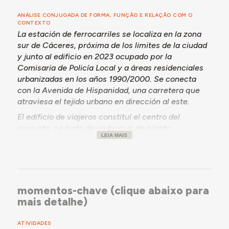
Arroyo a Cáceres) y encuadramiento en la línea
meridiana entre Astorga y Zafra. Así, se trataba de
ANÁLISE CONJUGADA DE FORMA, FUNÇÃO E RELAÇÃO COM O
CONTEXTO
mejorar las comunicaciones entre el noroeste y el
La estación de ferrocarriles se localiza en la zona
suroeste de la Península Ibérica y de romper con el
sur de Cáceres, próxima de los limites de la ciudad
aislamiento de la capital de provincia.
y junto al edificio en 2023 ocupado por la
Comisaria de Policía Local y a áreas residenciales
urbanizadas en los años 1990/2000. Se conecta
con la Avenida de Hispanidad, una carretera que
atraviesa el tejido urbano en dirección al este.
El edificio de viajeros constituí el centro del
conjunto: se trata de un bloque de planta
LEIA MAIS
rectangular y dos plantas, simétrico, con una nave
central y dos cuerpos laterales que terminan en
torre; las coberturas son en teja. La nave principal
pose tres grandes ventanas sobre las tres
aperturas de puertas, con porche translucido, que
momentos-chave (clique abaixo para
se repiten en las alas laterales, respectivamente
mais detalhe)
encuadradas. Las ventanas centrales de la fachada
posterior tienen vitrales geométricos coloridos, y
ATIVIDADES