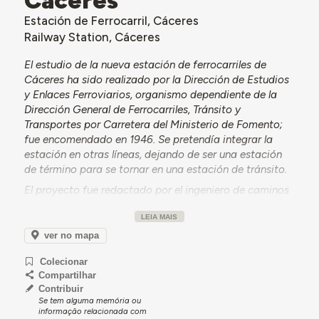
Cáceres
Estación de Ferrocarril, Cáceres
Railway Station, Cáceres
El estudio de la nueva estación de ferrocarriles de
Cáceres ha sido realizado por la Dirección de Estudios
y Enlaces Ferroviarios, organismo dependiente de la
Dirección General de Ferrocarriles, Tránsito y
Transportes por Carretera del Ministerio de Fomento;
fue encomendado en 1946. Se pretendía integrar la
estación en otras líneas, dejando de ser una estación
de término para se tornar en una estación de tránsito.
El proyecto fue redactado por el ingeniero de caminos
Francisco Terán, en colaboración con el ayudante de
LEIA MAIS
obras públicas Vicente Olalla, según programa
proporcionado por la Red Nacional de los Ferrocarriles
ver no mapa
Españoles (RENFE). La primera versión del proyecto se
Colecionar
redactó en 1953 y se adaptó en 1959 en respuesta a las
Compartilhar
peticiones formuladas durante el proceso de
Contribuir
evaluación. Razones económicas obligaron a retrasar
Se tem alguma memória ou
la finalización de las obras, concluidas en 1963. La
informação relacionada com