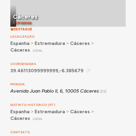
Cáceres
ESPANHA
DESTAQUE
LOCALIZAÇÃO
Espanha
˃
Extremadura
˃
Cáceres
˃
Cáceres
LOCAL
COORDENADAS
39.46113099999999,-6.385679
MORADA
Avenida Juan Pablo II, 6, 10005 Cáceres
DISTRITO HISTÓRICO (PT)
Espanha
˃
Extremadura
˃
Cáceres
˃
Cáceres
LOCAL
CONTEXTO