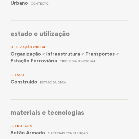
Urbano
CONTEXTO
estado e utilização
UTILIZAÇÃO INICIAL
Organização
˃
Infraestrutura
˃
Transportes
˃
Estação Ferroviária
TIPOLOGIA FUNCIONAL
ESTADO
Construído
ESTADO DA OBRA
materiais e tecnologias
ESTRUTURA
Betão Armado
MATERIAIS CONSTRUÇÃO