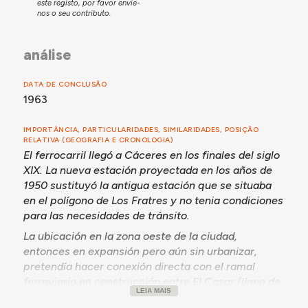
este registo, por favor envie-
estación fue inaugurada el 26 de marzo de ese año.
nos o seu contributo.
La financiación procedió del municipio de Cáceres, y
también debería haber sido apoyada por RENFE como
análise
parte del Plan General de Reconstrucción Ferroviaria,
ya que se consideraba el interés de la estación para la
red ferroviaria nacional.
DATA DE CONCLUSÃO
1963
El pabellón central, de acogida de viajeros, tuvo
obras
de reforma y modernización
entre 2019 y 2021; en ese
periodo se creo un nuevo parking y se construyo una
IMPORTÂNCIA, PARTICULARIDADES, SIMILARIDADES, POSIÇÃO
RELATIVA (GEOGRAFIA E CRONOLOGIA)
plaza de acceso a la estación.
El ferrocarril llegó a Cáceres en los finales del siglo
XIX. La nueva estación proyectada en los años de
1950 sustituyó la antigua estación que se situaba
en el polígono de Los Fratres y no tenia condiciones
para las necesidades de tránsito.
La ubicación en la zona oeste de la ciudad,
entonces en expansión pero aún sin urbanizar,
pretendía hacer conexión directa con el ramal
ferroviario en construcción entre El Casar (línea de
LEIA MAIS
Madrid a Valencia de Alcántara) y Cáceres (línea