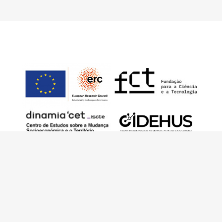
Este trabalho foi financiado pelo European
Research Council (ERC) – European Union’s
Horizon 2020 Research and Innovation
Programme (Grant Agreement 949686 –
ReARQ.IB) e por fundos nacionais portugueses
através da FCT – Fundação para a Ciência e a
Tecnologia, I.P., no âmbito do projeto
ArchNeed – The Architecture of Need: