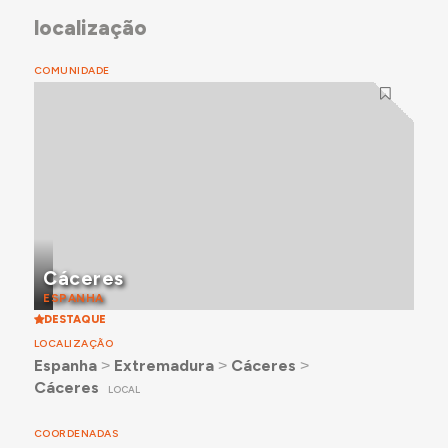
localização
COMUNIDADE
Cáceres
ESPANHA
DESTAQUE
LOCALIZAÇÃO
Espanha
˃
Extremadura
˃
Cáceres
˃
Cáceres
LOCAL
COORDENADAS