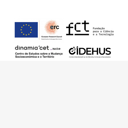
Este trabalho foi financiado pelo European
Research Council (ERC) – European Union’s
Horizon 2020 Research and Innovation
Programme (Grant Agreement 949686 –
ReARQ.IB) e por fundos nacionais portugueses
através da FCT – Fundação para a Ciência e a
Tecnologia, I.P., no âmbito do projeto
ArchNeed – The Architecture of Need:
Community Facilities in Portugal 1945-1985
(PTDC/ART-DAQ/6510/2020).