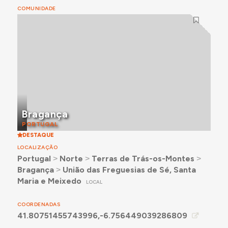
COMUNIDADE
Bragança
PORTUGAL
DESTAQUE
LOCALIZAÇÃO
Portugal
˃
Norte
˃
Terras de Trás-os-Montes
˃
Bragança
˃
União das Freguesias de Sé, Santa
Maria e Meixedo
LOCAL
COORDENADAS
41.80751455743996,-6.756449039286809