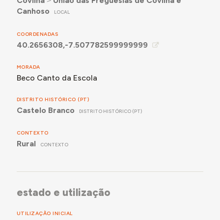
Covilhã
˃
União das Freguesias de Covilhã e
Canhoso
LOCAL
COORDENADAS
40.2656308,-7.507782599999999
MORADA
Beco Canto da Escola
DISTRITO HISTÓRICO (PT)
Castelo Branco
DISTRITO HISTÓRICO (PT)
CONTEXTO
Rural
CONTEXTO
estado e utilização
UTILIZAÇÃO INICIAL