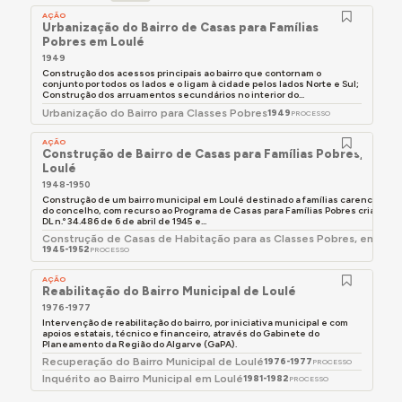
AÇÃO
Urbanização do Bairro de Casas para Famílias
Pobres em Loulé
1949
Construção dos acessos principais ao bairro que contornam o
conjunto por todos os lados e o ligam à cidade pelos lados Norte e Sul;
Construção dos arruamentos secundários no interior do...
Urbanização do Bairro para Classes Pobres
1949
PROCESSO
AÇÃO
Construção de Bairro de Casas para Famílias Pobres, em
Loulé
1948-1950
Construção de um bairro municipal em Loulé destinado a famílias carenciadas
do concelho, com recurso ao Programa de Casas para Famílias Pobres criado pe
DL n.º 34.486 de 6 de abril de 1945 e...
Construção de Casas de Habitação para as Classes Pobres, em Lou
1945-1952
PROCESSO
AÇÃO
Reabilitação do Bairro Municipal de Loulé
1976-1977
Intervenção de reabilitação do bairro, por iniciativa municipal e com
apoios estatais, técnico e financeiro, através do Gabinete do
Planeamento da Região do Algarve (GaPA).
Recuperação do Bairro Municipal de Loulé
1976-1977
PROCESSO
Inquérito ao Bairro Municipal em Loulé
1981-1982
PROCESSO