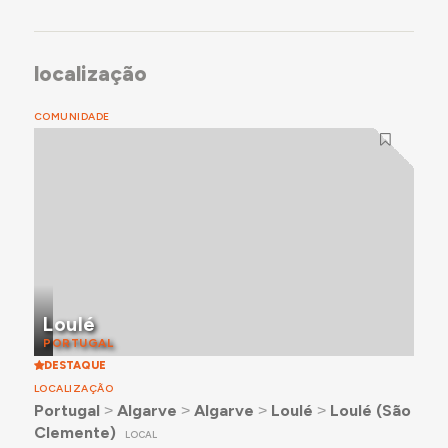
localização
COMUNIDADE
Loulé
PORTUGAL
DESTAQUE
LOCALIZAÇÃO
Portugal
˃
Algarve
˃
Algarve
˃
Loulé
˃
Loulé (São
Clemente)
LOCAL