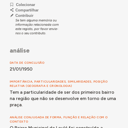
municipal no âmbito da Habitação Social. Ao abrigo do
Colecionar
programa de Casas para Famílias Pobres, Manuel
Compartilhar
Laginha projetou um conjunto de 50 habitações
Contribuir
Se tem alguma memória ou
térreas que se destaca, entre outros aspetos, pela
informação relacionada com
ausência de um largo central.
este registo, por favor envie-
nos o seu contributo.
Após duas décadas de falta de manutenção, por parte
do município, em 1976 o Bairro Municipal foi
considerado elegível para receber obras de
análise
reabilitação com recurso a financiamento estatal. O
processo iniciado pelo Gabinete do Planeamento da
DATA DE CONCLUSÃO
Região do Algarve foi, entretanto, transferido para a
21/01/1950
câmara municipal, onde terá tido seguimento.
No ano 2000 foi, novamente, alvo de intervenção
IMPORTÂNCIA, PARTICULARIDADES, SIMILARIDADES, POSIÇÃO
municipal, desta vez ao nível das redes de
RELATIVA (GEOGRAFIA E CRONOLOGIA)
Tem a particularidade de ser dos primeiros bairro
infraestruturas do bairro.
na região que não se desenvolve em torno de uma
praça.
ANÁLISE CONJUGADA DE FORMA, FUNÇÃO E RELAÇÃO COM O
CONTEXTO
O Bairro Municipal de Loulé foi construído a