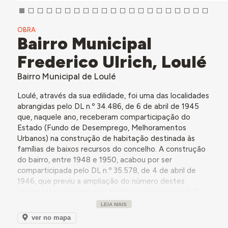
OBRA
Bairro Municipal
Frederico Ulrich, Loulé
Bairro Municipal de Loulé
Loulé, através da sua edilidade, foi uma das localidades
abrangidas pelo DL n.º 34.486, de 6 de abril de 1945
que, naquele ano, receberam comparticipação do
Estado (Fundo de Desemprego, Melhoramentos
Urbanos) na construção de habitação destinada às
famílias de baixos recursos do concelho. A construção
do bairro, entre 1948 e 1950, acabou por ser
comparticipada pelo DL n.º 35.578, de 4 de abril de
1946, que previu a ampliação do número destes
alojamentos a serem construídos, a nível nacional. Da
autoria do arquiteto louletano Manuel Maria Laginha,
LEIA MAIS
com projeto de urbanização do engenheiro civil
ver no mapa
Alberto da Silveira Ramos, esta foi a primeira iniciativa