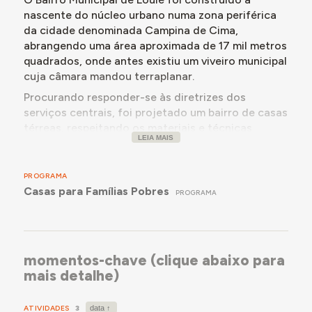
nascente do núcleo urbano numa zona periférica
da cidade denominada Campina de Cima,
abrangendo uma área aproximada de 17 mil metros
quadrados, onde antes existiu um viveiro municipal
cuja câmara mandou terraplanar.
Procurando responder-se às diretrizes dos
serviços centrais, foi projetado um bairro de casas
térreas, respeitando os materiais e técnicas
LEIA MAIS
construtivas locais e priorizando a economia da
obra. O resultado foi um conjunto de habitações
justapostas linearmente, em perímetro trapezoidal
PROGRAMA
irregular, com orientação Nordeste/Sudoeste,
Casas para Famílias Pobres
PROGRAMA
dotadas de pátio e logradouro e acessos pedonais
comuns ao diversos grupos de habitações.
Distribuídas em grupos de duas ou quatro
habitações, dispõem de entrada partilhada a cada
momentos-chave (clique abaixo para
duas casas.
mais detalhe)
ATIVIDADES
3