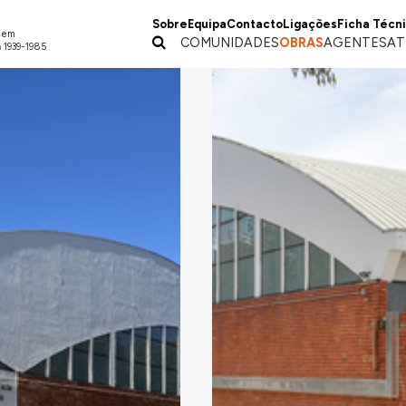
Sobre
Equipa
Contacto
Ligações
Ficha Técn
a em
COMUNIDADES
OBRAS
AGENTES
AT
 1939-1985