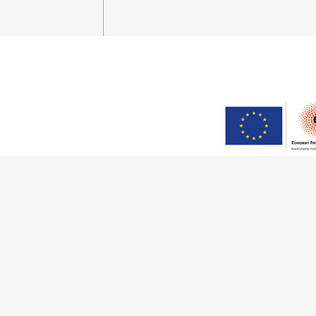
Este trabalho foi financiado
(Grant Agreement 949686 – ReA
no âmbito do projeto
ArchNee