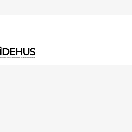
arch and Innovation Programme
Ciência e a Tecnologia, I.P.,
TDC/ART-DAQ/6510/2020).