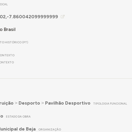
LOCAL
02,-7.860042099999999
 Brasil
ITO HISTÓRICO (PT)
ONTEXTO
ONTEXTO
ruição
˃
Desporto
˃
Pavilhão Desportivo
TIPOLOGIA FUNCIONAL
do
ESTADO DA OBRA
nicipal de Beja
ORGANIZAÇÃO