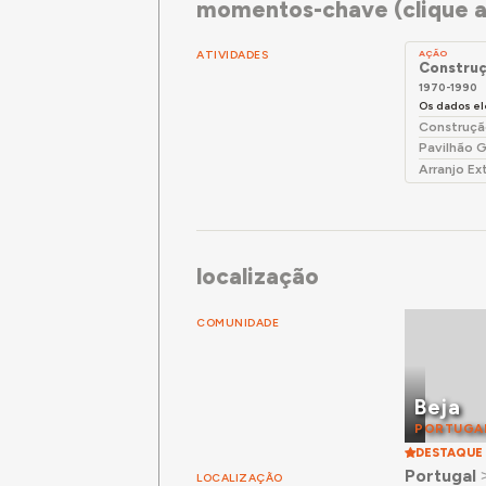
momentos-chave (clique a
ATIVIDADES
AÇÃO
Construç
1970-1990
Os dados el
Construçã
Pavilhão 
Arranjo Ex
localização
COMUNIDADE
Beja
PORTUGA
DESTAQUE
Portugal
LOCALIZAÇÃO