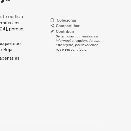
ste edifício
Colecionar
ermitia aos
Compartilhar
024], porque
Contribuir
Se tem alguma memória ou
informação relacionada com
basquetebol,
este registo, por favor envie-
e Beja.
nos o seu contributo.
 apenas as