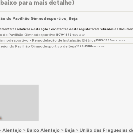
baixo para mais detalhe)
ão do Pavilhão Gimnodesportivo, Beja
ementares relativos a esta ação e constantes deste registo foram retirados da docum
o de Pavilhão Gimnodesportivo
1970-1972
PROCESSO
Gimnodesportivo - Remodelação de Instalação Elétrica
1989-1990
PROCESSO
terior do Pavilhão Gimnodesportivo de Beja
1975-1980
PROCESSO
L
˃
Alentejo
˃
Baixo Alentejo
˃
Beja
˃
União das Freguesias d