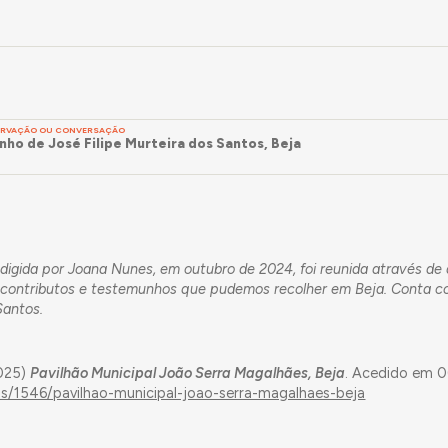
SERVAÇÃO OU CONVERSAÇÃO
ho de José Filipe Murteira dos Santos, Beja
2
digida por Joana Nunes, em outubro de 2024, foi reunida através de 
de contributos e testemunhos que pudemos recolher em Beja. Conta 
Santos.
2025)
Pavilhão Municipal João Serra Magalhães, Beja
. Acedido em 
as/1546/pavilhao-municipal-joao-serra-magalhaes-beja