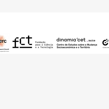
 pelo European Research Council (ERC) – European Union’s Horizon 2020 Rese
RQ.IB) e por fundos nacionais portugueses através da FCT – Fundação para a 
d – The Architecture of Need: Community Facilities in Portugal 1945-1985
(P