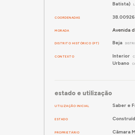
Batista)
38.00926
COORDENADAS
Avenida do
MORADA
Beja
DISTRITO HISTÓRICO (PT)
DISTR
Interior
CONTEXTO
C
Urbano
C
estado e utilização
Saber e F
UTILIZAÇÃO INICIAL
Construí
ESTADO
Câmara Mu
PROPRIETÁRIO