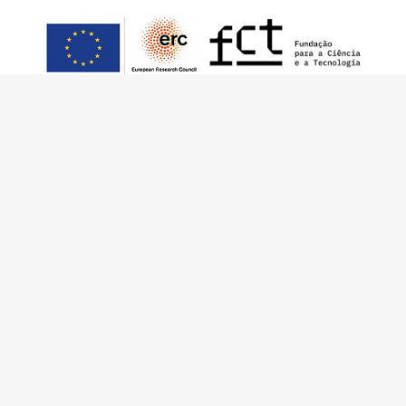
Este trabalho foi financiado pelo European
Research Council (ERC) – European Union’s
Horizon 2020 Research and Innovation
Programme (Grant Agreement 949686 –
ReARQ.IB) e por fundos nacionais portugueses
através da FCT – Fundação para a Ciência e a
Tecnologia, I.P., no âmbito do projeto
ArchNeed – The Architecture of Need:
Community Facilities in Portugal 1945-1985
(PTDC/ART-DAQ/6510/2020).