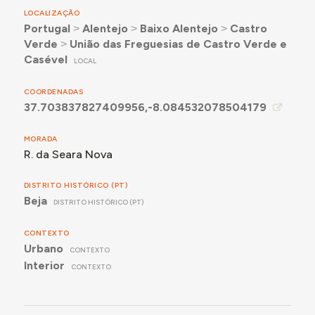
LOCALIZAÇÃO
Portugal
˃
Alentejo
˃
Baixo Alentejo
˃
Castro
Verde
˃
União das Freguesias de Castro Verde e
Casével
LOCAL
COORDENADAS
37.703837827409956,-8.084532078504179
MORADA
R. da Seara Nova
DISTRITO HISTÓRICO (PT)
Beja
DISTRITO HISTÓRICO (PT)
CONTEXTO
Urbano
CONTEXTO
Interior
CONTEXTO