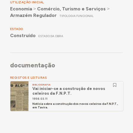
UTILIZAÇÃO INICIAL
Economia
˃
Comércio, Turismo e Serviços
˃
Armazém Regulador
TIPOLOGIA FUNCIONAL
ESTADO
Construído
ESTADO DA OBRA
documentação
REGISTOS E LEITURAS
BIBLIOGRAFIA
Vai iniciar-se a construção de novos
celeiros da F.N.P.T.
1956.03.11
Notícia sobre a construção dos novos celeiros da F.N.P.T.,
em Tavira.