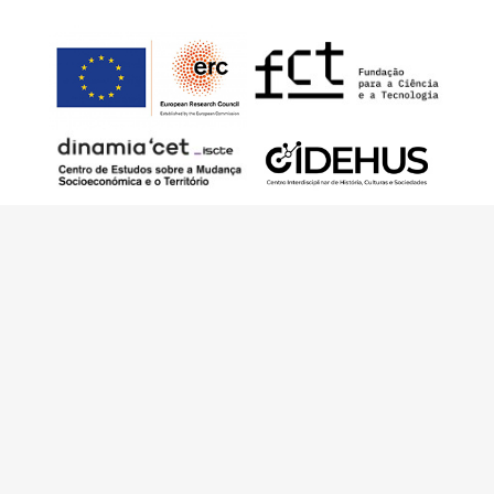
Este trabalho foi financiado pelo European
Research Council (ERC) – European Union’s
Horizon 2020 Research and Innovation
Programme (Grant Agreement 949686 –
ReARQ.IB) e por fundos nacionais portugueses
através da FCT – Fundação para a Ciência e a
Tecnologia, I.P., no âmbito do projeto
ArchNeed – The Architecture of Need:
Community Facilities in Portugal 1945-1985
(PTDC/ART-DAQ/6510/2020).