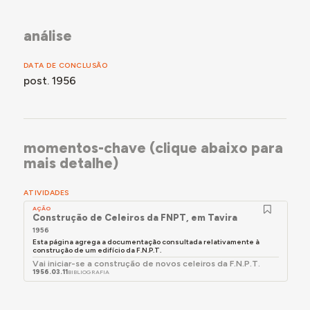
análise
DATA DE CONCLUSÃO
post. 1956
momentos-chave (clique abaixo para
mais detalhe)
ATIVIDADES
AÇÃO
Construção de Celeiros da FNPT, em Tavira
1956
Esta página agrega a documentação consultada relativamente à
construção de um edifício da F.N.P.T.
Vai iniciar-se a construção de novos celeiros da F.N.P.T.
1956.03.11
BIBLIOGRAFIA