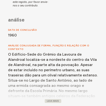
este registo, por favor envie-
nos o seu contributo.
análise
DATA DE CONCLUSÃO
1960
ANÁLISE CONJUGADA DE FORMA, FUNÇÃO E RELAÇÃO COM O
CONTEXTO
O Edifício-Sede do Grémio da Lavoura de
Alandroal localiza-se a nordeste do centro da Vila
de Alandroal, na parte alta da povoação. Apesar
de estar incluído no perímetro urbano, as suas
traseiras dão para um olival relativamente extenso.
Situa-se no Largo de Santo António, ao lado de
uma ermida consagrada ao mesmo orago e
defronte da Escola Primária. No mesmo largo
situam-se também antigos celeiros da Federação
Nacional dos Produtores de Trigo (FNPT).
LEIA MAIS