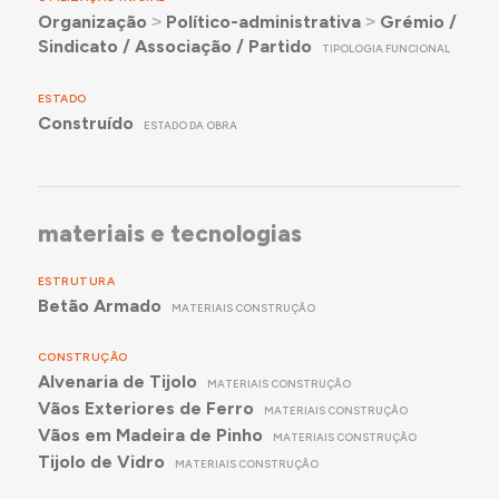
simultaneamente utilitária e de representação
Organização
˃
Político-administrativa
˃
Grémio /
característica dos grémios da lavoura, através da
Sindicato / Associação / Partido
TIPOLOGIA FUNCIONAL
sua implantação, cuidada composição e alguns
elementos arquitetónicos destacados, quer em
ESTADO
termos de desenho quer em termos de
Construído
ESTADO DA OBRA
materialidade.
materiais e tecnologias
ESTRUTURA
Betão Armado
MATERIAIS CONSTRUÇÃO
CONSTRUÇÃO
Alvenaria de Tijolo
MATERIAIS CONSTRUÇÃO
Vãos Exteriores de Ferro
MATERIAIS CONSTRUÇÃO
Vãos em Madeira de Pinho
MATERIAIS CONSTRUÇÃO
Tijolo de Vidro
MATERIAIS CONSTRUÇÃO