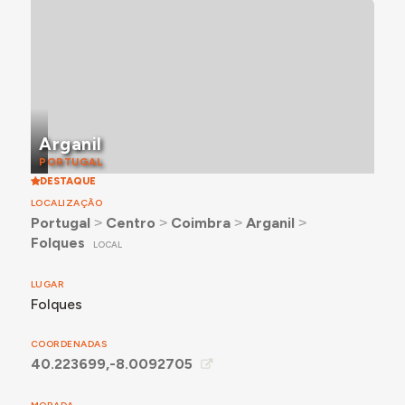
Arganil
PORTUGAL
DESTAQUE
LOCALIZAÇÃO
Portugal
˃
Centro
˃
Coimbra
˃
Arganil
˃
Folques
LOCAL
LUGAR
Folques
COORDENADAS
40.223699,-8.0092705