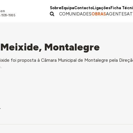
Sobre
Equipa
Contacto
Ligações
Ficha Técn
a em
COMUNIDADES
OBRAS
AGENTES
AT
 1939-1985
, Meixide, Montalegre
ixide foi proposta à Câmara Municipal de Montalegre pela Direç
.
4