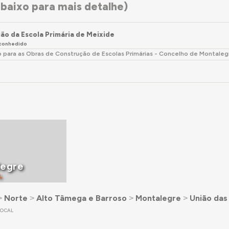
baixo para mais detalhe)
ão da Escola Primária de Meixide
conhedido
 para as Obras de Construção de Escolas Primárias - Concelho de Montaleg
legre
L
˃
Norte
˃
Alto Tâmega e Barroso
˃
Montalegre
˃
União das
LOCAL