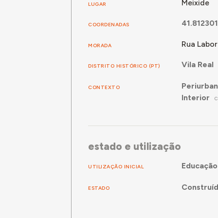
Meixide
LUGAR
41.81230
COORDENADAS
Rua Labor
MORADA
Vila Real
DISTRITO HISTÓRICO (PT)
Periurba
CONTEXTO
Interior
C
estado e utilização
Educação
UTILIZAÇÃO INICIAL
Construí
ESTADO