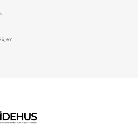
s
26, em