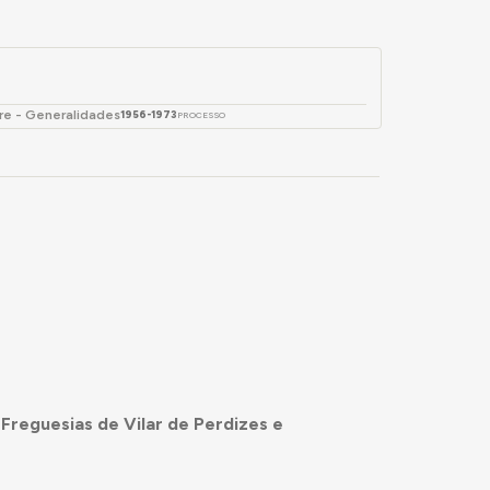
re - Generalidades
1956-1973
PROCESSO
 Freguesias de Vilar de Perdizes e