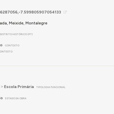
16287056,-7.599805907054133
ada, Meixide, Montalegre
DISTRITO HISTÓRICO (PT)
no
CONTEXTO
ONTEXTO
˃
Escola Primária
TIPOLOGIA FUNCIONAL
do
ESTADO DA OBRA