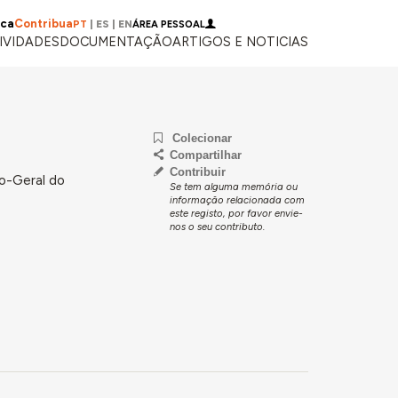
ica
Contribua
PT
|
ES
|
EN
ÁREA PESSOAL
IVIDADES
DOCUMENTAÇÃO
ARTIGOS E NOTICIAS
Colecionar
Compartilhar
Contribuir
ão-Geral do
Se tem alguma memória ou
informação relacionada com
este registo, por favor envie-
nos o seu contributo.