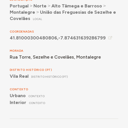
Portugal
˃
Norte
˃
Alto Tâmega e Barroso
˃
Montalegre
˃
União das Freguesias de Sezelhe e
Covelães
LOCAL
COORDENADAS
41.81000300480806,-7.874631639286799
MORADA
Rua Torre, Sezelhe e Covelães, Montalegre
DISTRITO HISTÓRICO (PT)
Vila Real
DISTRITO HISTÓRICO (PT)
CONTEXTO
Urbano
CONTEXTO
Interior
CONTEXTO