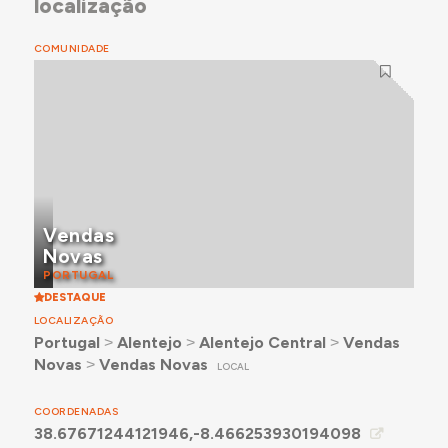
localização
COMUNIDADE
Vendas
Novas
PORTUGAL
DESTAQUE
LOCALIZAÇÃO
Portugal
˃
Alentejo
˃
Alentejo Central
˃
Vendas
Novas
˃
Vendas Novas
LOCAL
COORDENADAS
38.67671244121946,-8.466253930194098