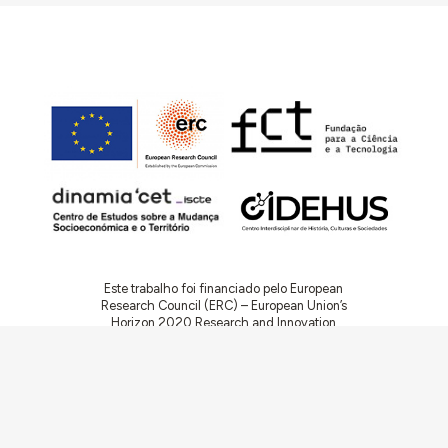
Este trabalho foi financiado pelo European
Research Council (ERC) – European Union’s
Horizon 2020 Research and Innovation
Programme (Grant Agreement 949686 –
ReARQ.IB) e por fundos nacionais portugueses
através da FCT – Fundação para a Ciência e a
Tecnologia, I.P., no âmbito do projeto
ArchNeed – The Architecture of Need:
Community Facilities in Portugal 1945-1985
(PTDC/ART-DAQ/6510/2020).