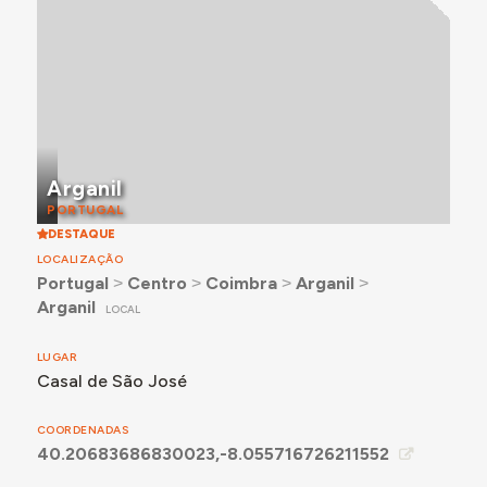
Arganil
PORTUGAL
DESTAQUE
LOCALIZAÇÃO
Portugal
˃
Centro
˃
Coimbra
˃
Arganil
˃
Arganil
LOCAL
LUGAR
Casal de São José
COORDENADAS
40.20683686830023,-8.055716726211552