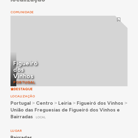
COMUNIDADE
Figueiró
dos
Vinhos
PORTUGAL
DESTAQUE
LOCALIZAÇÃO
Portugal
˃
Centro
˃
Leiria
˃
Figueiró dos Vinhos
˃
União das Freguesias de Figueiró dos Vinhos e
Bairradas
LOCAL
LUGAR
Bairradas