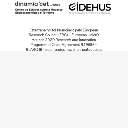
Este trabalho foi financiado pelo European
Research Council (ERC) – European Union’s
Horizon 2020 Research and Innovation
Programme (Grant Agreement 949686 –
ReARQ.IB) e por fundos nacionais portugueses
através da FCT – Fundação para a Ciência e a
Tecnologia, I.P., no âmbito do projeto
ArchNeed – The Architecture of Need:
Community Facilities in Portugal 1945-1985
(PTDC/ART-DAQ/6510/2020).