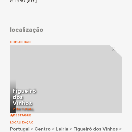
c. 1950 [atr.]
localização
COMUNIDADE
Figueiró
dos
Vinhos
PORTUGAL
DESTAQUE
LOCALIZAÇÃO
Portugal
˃
Centro
˃
Leiria
˃
Figueiró dos Vinhos
˃