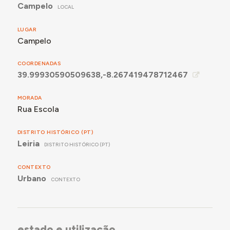
Campelo
LOCAL
LUGAR
Campelo
COORDENADAS
39.99930590509638,-8.267419478712467
MORADA
Rua Escola
DISTRITO HISTÓRICO (PT)
Leiria
DISTRITO HISTÓRICO (PT)
CONTEXTO
Urbano
CONTEXTO
estado e utilização