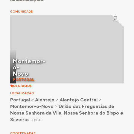
COMUNIDADE
Montemor-
o-
Novo
PORTUGAL
DESTAQUE
LOCALIZAÇÃO
Portugal
˃
Alentejo
˃
Alentejo Central
˃
Montemor-o-Novo
˃
União das Freguesias de
Nossa Senhora da Vila, Nossa Senhora do Bispo e
Silveiras
LOCAL
COORDENADAS