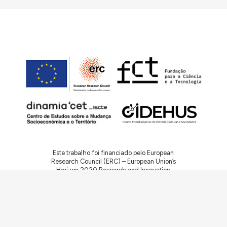
Este trabalho foi financiado pelo European
Research Council (ERC) – European Union’s
Horizon 2020 Research and Innovation
Programme (Grant Agreement 949686 –
ReARQ.IB) e por fundos nacionais portugueses
através da FCT – Fundação para a Ciência e a
Tecnologia, I.P., no âmbito do projeto
ArchNeed – The Architecture of Need:
Community Facilities in Portugal 1945-1985