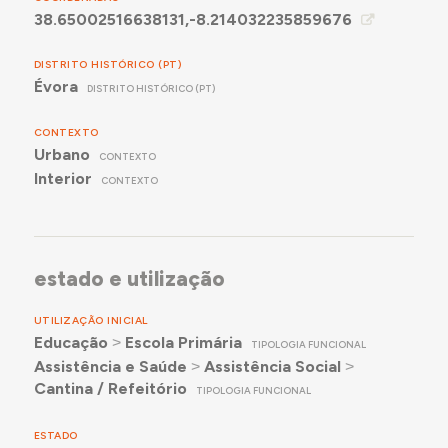
38.65002516638131,-8.214032235859676
DISTRITO HISTÓRICO (PT)
Évora
DISTRITO HISTÓRICO (PT)
CONTEXTO
Urbano
CONTEXTO
Interior
CONTEXTO
estado e utilização
UTILIZAÇÃO INICIAL
Educação
˃
Escola Primária
TIPOLOGIA FUNCIONAL
Assistência e Saúde
˃
Assistência Social
˃
Cantina / Refeitório
TIPOLOGIA FUNCIONAL
ESTADO