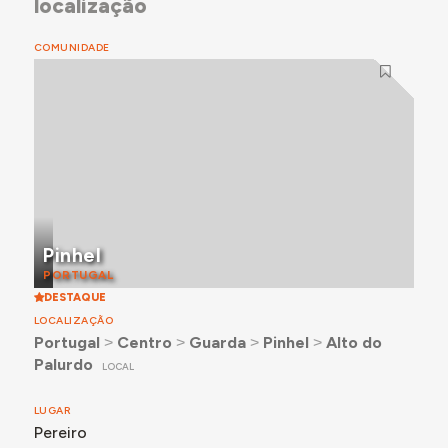
localização
COMUNIDADE
Pinhel
PORTUGAL
DESTAQUE
LOCALIZAÇÃO
Portugal
˃
Centro
˃
Guarda
˃
Pinhel
˃
Alto do
Palurdo
LOCAL
LUGAR
Pereiro