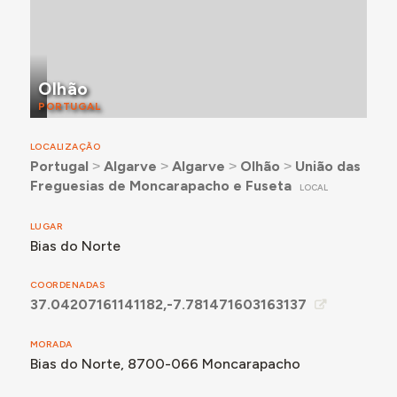
Olhão
PORTUGAL
LOCALIZAÇÃO
Portugal
˃
Algarve
˃
Algarve
˃
Olhão
˃
União das
Freguesias de Moncarapacho e Fuseta
LOCAL
LUGAR
Bias do Norte
COORDENADAS
37.04207161141182,-7.781471603163137
MORADA
Bias do Norte, 8700-066 Moncarapacho