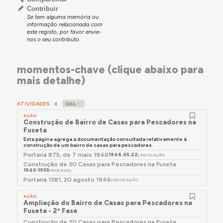
Contribuir
Se tem alguma memória ou
informação relacionada com
este registo, por favor envie-
nos o seu contributo.
momentos-chave (clique abaixo para
mais detalhe)
ATIVIDADES
4
AÇÃO
Construção de Bairro de Casas para Pescadores na
Fuseta
Esta página agrega a documentação consultada relativamente à
construção de um bairro de casas para pescadores.
Portaria 875, de 7 maio 1946
1946.05.22
LEGISLAÇÃO
Construção de 30 Casas para Pescadores na Fuseta
1945-1955
PROCESSO
Portaria 1381, 20 agosto 1946
LEGISLAÇÃO
AÇÃO
Ampliação do Bairro de Casas para Pescadores na
Fuseta - 2ª Fase
Construção de 30 Casas para Pescadores na Fuseta