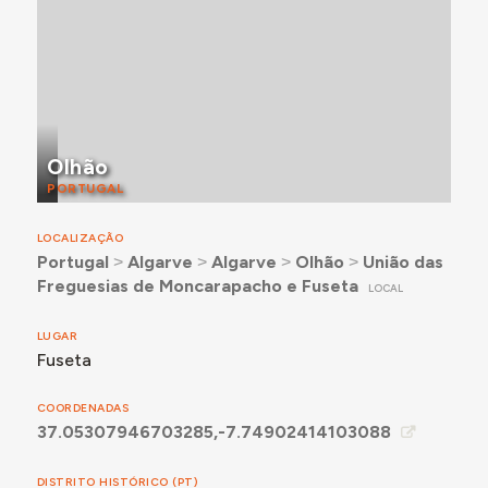
Olhão
PORTUGAL
LOCALIZAÇÃO
Portugal
˃
Algarve
˃
Algarve
˃
Olhão
˃
União das
Freguesias de Moncarapacho e Fuseta
LOCAL
LUGAR
Fuseta
COORDENADAS
37.05307946703285,-7.74902414103088
DISTRITO HISTÓRICO (PT)