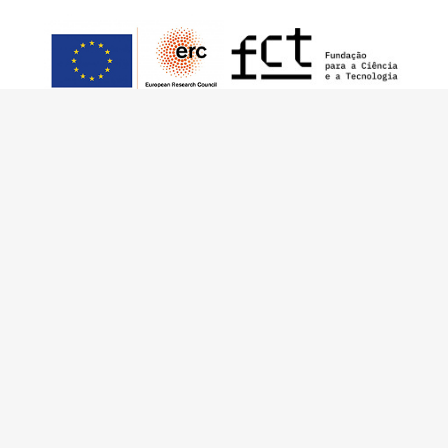
Este trabalho foi financiado pelo European
Research Council (ERC) – European Union’s
Horizon 2020 Research and Innovation
Programme (Grant Agreement 949686 –
ReARQ.IB) e por fundos nacionais portugueses
através da FCT – Fundação para a Ciência e a
Tecnologia, I.P., no âmbito do projeto
ArchNeed – The Architecture of Need:
Community Facilities in Portugal 1945-1985
(PTDC/ART-DAQ/6510/2020).