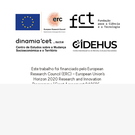
Este trabalho foi financiado pelo European
Research Council (ERC) – European Union’s
Horizon 2020 Research and Innovation
Programme (Grant Agreement 949686 –
ReARQ.IB) e por fundos nacionais portugueses
através da FCT – Fundação para a Ciência e a
Tecnologia, I.P., no âmbito do projeto
ArchNeed – The Architecture of Need:
Community Facilities in Portugal 1945-1985
(PTDC/ART-DAQ/6510/2020).