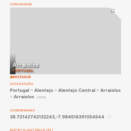
COMUNIDADE
Arraiolos
PORTUGAL
DESTAQUE
LOCALIZAÇÃO
Portugal
˃
Alentejo
˃
Alentejo Central
˃
Arraiolos
˃
Arraiolos
LOCAL
COORDENADAS
38.72142742132243,-7.984516391054544
DISTRITO HISTÓRICO (PT)