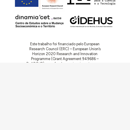
Este trabalho foi financiado pelo European
Research Council (ERC) – European Union’s
Horizon 2020 Research and Innovation
Programme (Grant Agreement 949686 –
ReARQ.IB) e por fundos nacionais portugueses
através da FCT – Fundação para a Ciência e a
Tecnologia, I.P., no âmbito do projeto
ArchNeed – The Architecture of Need:
Community Facilities in Portugal 1945-1985
(PTDC/ART-DAQ/6510/2020).