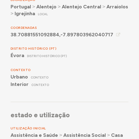
Portugal
˃
Alentejo
˃
Alentejo Central
˃
Arraiolos
˃
Igrejinha
LOCAL
COORDENADAS
38.70881551092884,-7.897803962040717
DISTRITO HISTÓRICO (PT)
Évora
DISTRITO HISTÓRICO (PT)
CONTEXTO
Urbano
CONTEXTO
Interior
CONTEXTO
estado e utilização
UTILIZAÇÃO INICIAL
Assistência e Saúde
˃
Assistência Social
˃
Casa