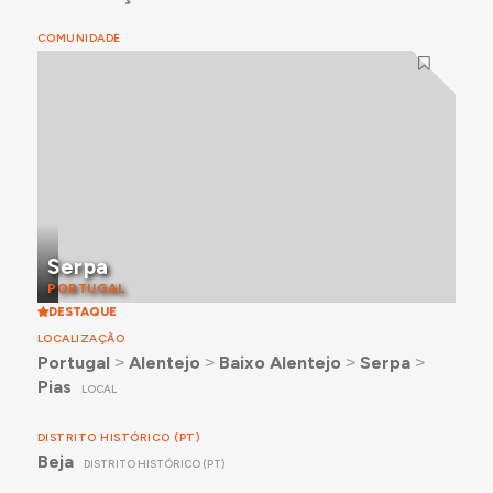
COMUNIDADE
Serpa
PORTUGAL
DESTAQUE
LOCALIZAÇÃO
Portugal
˃
Alentejo
˃
Baixo Alentejo
˃
Serpa
˃
Pias
LOCAL
DISTRITO HISTÓRICO (PT)
Beja
DISTRITO HISTÓRICO (PT)