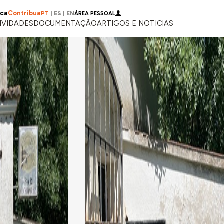
ica
Contribua
PT
|
ES
|
EN
ÁREA PESSOAL
IVIDADES
DOCUMENTAÇÃO
ARTIGOS E NOTICIAS