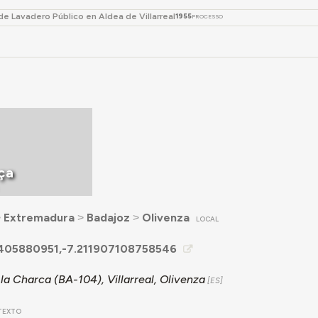
e Lavadero Público en Aldea de Villarreal
1955
PROCESSO
ça
˃
Extremadura
˃
Badajoz
˃
Olivenza
LOCAL
405880951,-7.211907108758546
la Charca (BA-104), Villarreal, Olivenza
TEXTO