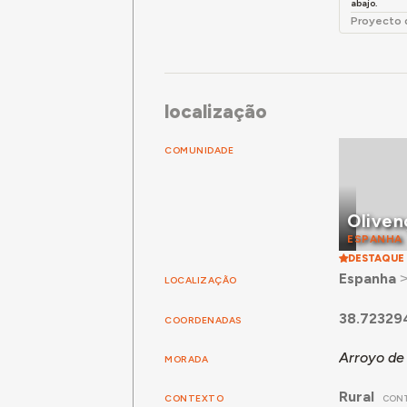
abajo.
Proyecto d
localização
COMUNIDADE
Oliven
ESPANHA
DESTAQUE
Espanha
LOCALIZAÇÃO
38.72329
COORDENADAS
Arroyo de 
MORADA
Rural
CONTEXTO
CON