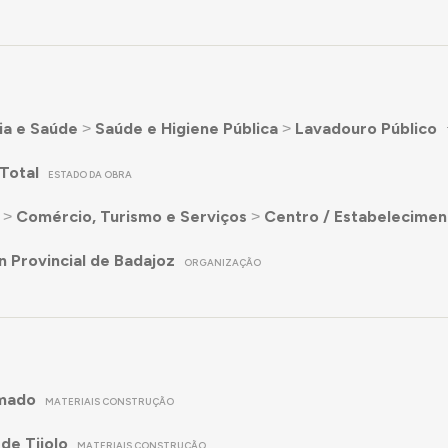
ia e Saúde
˃
Saúde e Higiene Pública
˃
Lavadouro Público
Total
ESTADO DA OBRA
˃
Comércio, Turismo e Serviços
˃
Centro / Estabelecimen
n Provincial de Badajoz
ORGANIZAÇÃO
mado
MATERIAIS CONSTRUÇÃO
de Tijolo
MATERIAIS CONSTRUÇÃO