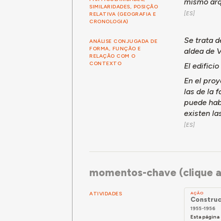
mismo arq
SIMILARIDADES, POSIÇÃO
RELATIVA (GEOGRAFIA E
CRONOLOGIA)
Se trata d
ANÁLISE CONJUGADA DE
FORMA, FUNÇÃO E
aldea de V
RELAÇÃO COM O
CONTEXTO
El edifici
En el proy
las de la 
puede habe
existen la
momentos-chave (clique a
ATIVIDADES
AÇÃO
Construc
1955-1956
Esta página