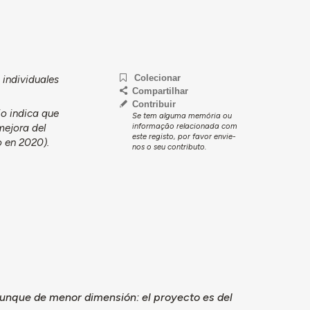
Colecionar
 individuales
Compartilhar
Contribuir
io indica que
Se tem alguma memória ou
informação relacionada com
mejora del
este registo, por favor envie-
o en 2020).
nos o seu contributo.
aunque de menor dimensión: el proyecto es del