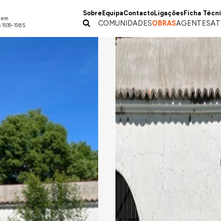
Sobre
Equipa
Contacto
Ligações
Ficha Técn
a em
COMUNIDADES
OBRAS
AGENTES
AT
 1939-1985