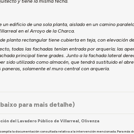
uitecto y tiene la misma fecha.
e un edificio de una sola planta, aislado en un camino paralelo
illarreal en el Arroyo de la Charca.
o de planta rectangular tiene cubierta en teja, con elevación de
ecto, todas las fachadas tenían entrada por arquería; las ape
fachada principal tiene grades. Junto a la fachada lateral d
r sido utilizado como almacén, que tendrá sustituido el abre
s paneras, solamente el muro central con arquería.
baixo para mais detalhe)
ción del Lavadero Público de Villarreal, Olivenza
 compila la documentación consultada relativa a la intervención mencionada. Para más d