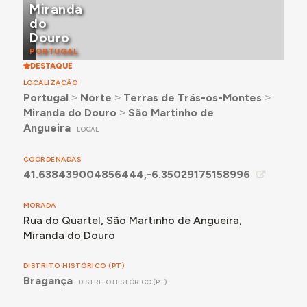
Miranda
do
Douro
PORTUGAL
DESTAQUE
LOCALIZAÇÃO
Portugal
˃
Norte
˃
Terras de Trás-os-Montes
˃
Miranda do Douro
˃
São Martinho de
Angueira
LOCAL
COORDENADAS
41.638439004856444,-6.35029175158996
MORADA
Rua do Quartel, São Martinho de Angueira,
Miranda do Douro
DISTRITO HISTÓRICO (PT)
Bragança
DISTRITO HISTÓRICO (PT)