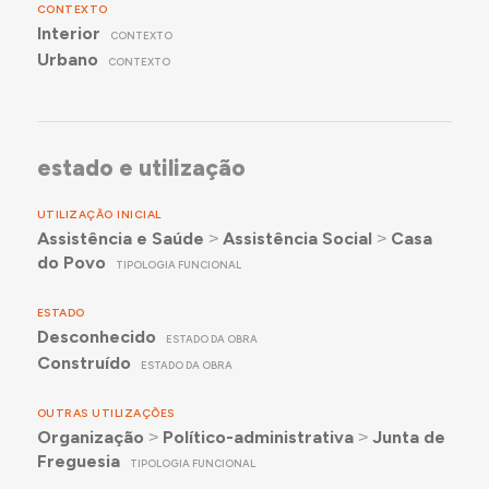
CONTEXTO
Interior
CONTEXTO
Urbano
CONTEXTO
estado e utilização
UTILIZAÇÃO INICIAL
Assistência e Saúde
˃
Assistência Social
˃
Casa
do Povo
TIPOLOGIA FUNCIONAL
ESTADO
Desconhecido
ESTADO DA OBRA
Construído
ESTADO DA OBRA
OUTRAS UTILIZAÇÕES
Organização
˃
Político-administrativa
˃
Junta de
Freguesia
TIPOLOGIA FUNCIONAL