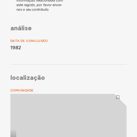
informação relacionada com
este registo, por favor envie-
nos o seu contributo.
análise
DATA DE CONCLUSÃO
1982
localização
COMUNIDADE