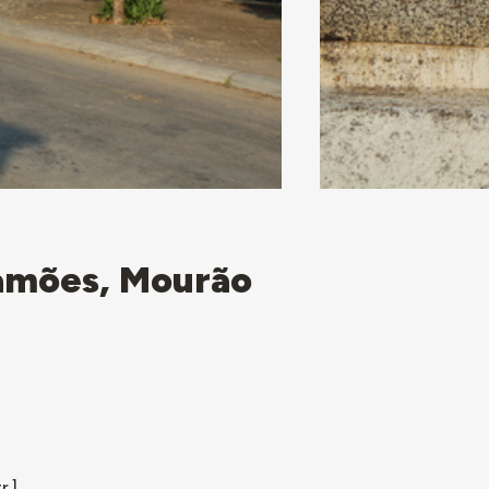
Camões, Mourão
r.]