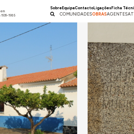
Sobre
Equipa
Contacto
Ligações
Ficha Técn
a em
COMUNIDADES
OBRAS
AGENTES
AT
 1939-1985