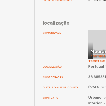
DATA DE CONCLUSÃO
localização
COMUNIDADE
Mourã
PORTUGA
DESTAQUE
Portugal
LOCALIZAÇÃO
38.38533
COORDENADAS
Évora
DISTRITO HISTÓRICO (PT)
DIS
Urbano
CONTEXTO
C
Interior
C