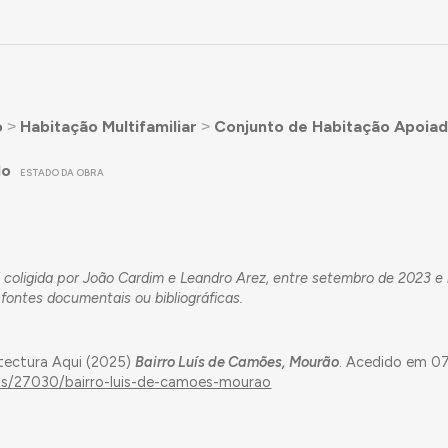
o
˃
Habitação Multifamiliar
˃
Conjunto de Habitação Apoia
do
ESTADO DA OBRA
 coligida por João Cardim e Leandro Arez, entre setembro de 2023 e
ontes documentais ou bibliográficas.
tectura Aqui (2025)
Bairro Luís de Camões, Mourão
. Acedido em 0
ras/27030/bairro-luis-de-camoes-mourao