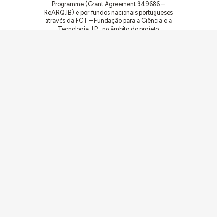
Programme (Grant Agreement 949686 –
ReARQ.IB) e por fundos nacionais portugueses
através da FCT – Fundação para a Ciência e a
Tecnologia, I.P., no âmbito do projeto
ArchNeed – The Architecture of Need:
Community Facilities in Portugal 1945-1985
(PTDC/ART-DAQ/6510/2020).
Comunidades
Atividades
Obras
Documentação
Agentes
Artigos e Noticias
Sobre
Ligações
Equipa
Ficha Técnica
Contacto
Contribua