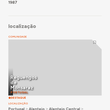
1987
localização
COMUNIDADE
Reguengos
de
Monsaraz
PORTUGAL
DESTAQUE
LOCALIZAÇÃO
Portugal
˃
Alentejo
˃
Alentejo Central
˃